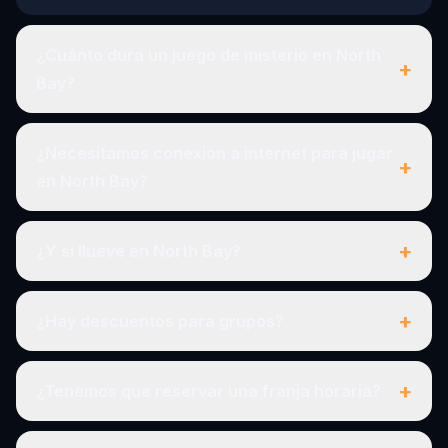
¿Cuánto dura un juego de misterio en North
+
Bay?
¿Necesitamos conexión a internet para jugar
+
en North Bay?
+
¿Y si llueve en North Bay?
+
¿Hay descuentos para grupos?
+
¿Tenemos que reservar una franja horaria?