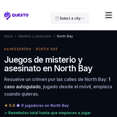
Questo
Select a city
›
›
Inicio
Misterio y asesinato
North Bay
EXPEDIENTES · NORTH BAY
Juegos de misterio y
asesinato en North Bay
Resuelve un crimen por las calles de North Bay:
1
caso autoguiado
, jugado desde el móvil, empieza
cuando quieras.
★
5.0
·
◆ 9 jugadores en North Bay
·
✓ Reembolso total hasta que empieces a jugar