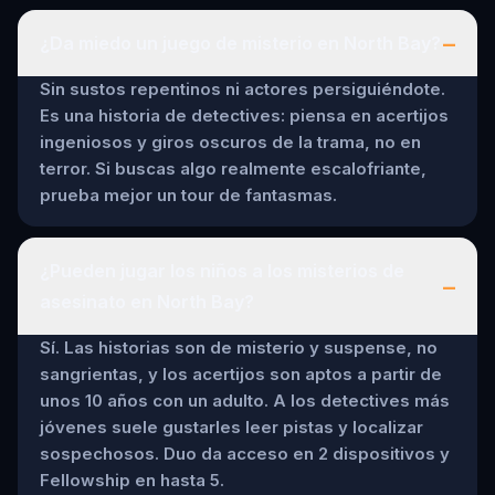
–
¿Da miedo un juego de misterio en North Bay?
Sin sustos repentinos ni actores persiguiéndote.
Es una historia de detectives: piensa en acertijos
ingeniosos y giros oscuros de la trama, no en
terror. Si buscas algo realmente escalofriante,
prueba mejor un tour de fantasmas.
¿Pueden jugar los niños a los misterios de
–
asesinato en North Bay?
Sí. Las historias son de misterio y suspense, no
sangrientas, y los acertijos son aptos a partir de
unos 10 años con un adulto. A los detectives más
jóvenes suele gustarles leer pistas y localizar
sospechosos. Duo da acceso en 2 dispositivos y
Fellowship en hasta 5.