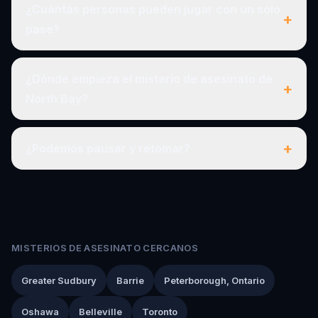
¿Cuántas personas pueden jugar con un solo
+
pase?
¿Dónde empieza el misterio de asesinato de
+
North Bay?
+
¿Podemos pausar y retomar?
MISTERIOS DE ASESINATO CERCANOS
Greater Sudbury
Barrie
Peterborough, Ontario
Oshawa
Belleville
Toronto