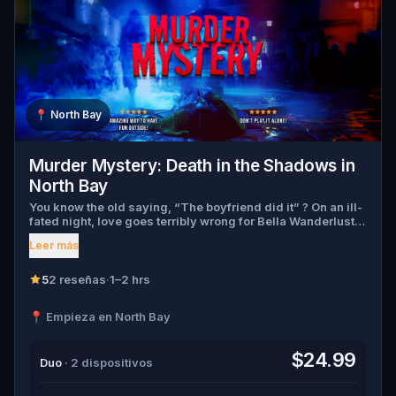
📍
North Bay
Murder Mystery: Death in the Shadows in
North Bay
You know the old saying, “The boyfriend did it” ? On an ill-
fated night, love goes terribly wrong for Bella Wanderlust
and Walter Bridges . Bella, a famous travel blogger, was
Leer más
found dead during a ghost tour led by the theatrical Percy
Shadows . Now, it’s up to you to uncover the truth. Was it
Walter, the obsessed boyfriend? Percy, the ghost tour
5
2 reseñas
·
1–2 hrs
guide with a flair for the dramatic? Or is someone else
hiding in the shadows? 🔎 Gather clues, interrogate
📍 Empieza en North Bay
suspects, and expose the real murderer before they strike
again. Make sure to have your pen and paper ready to jot
down all the crucial evidence.
$24.99
Duo
· 2 dispositivos