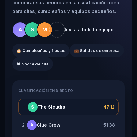
comparar sus tiempos en la clasificación: ideal
para citas, cumpleaños y equipos pequeños.
+
A
S
M
Invita a todo tu equipo
🎂 Cumpleaños y fiestas
💼 Salidas de empresa
❤️ Noche de cita
CLASIFICACIÓN EN DIRECTO
👑
The Sleuths
47:12
S
Clue Crew
51:38
2
A