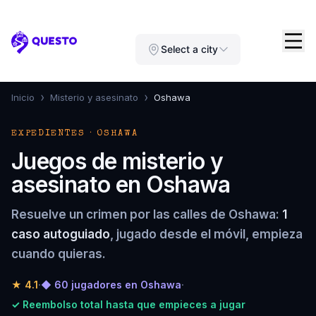
Questo
Select a city
›
›
Inicio
Misterio y asesinato
Oshawa
EXPEDIENTES · OSHAWA
Juegos de misterio y
asesinato en Oshawa
Resuelve un crimen por las calles de Oshawa:
1
caso autoguiado
, jugado desde el móvil, empieza
cuando quieras.
★
4.1
·
◆ 60 jugadores en Oshawa
·
✓ Reembolso total hasta que empieces a jugar