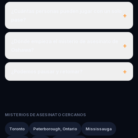
¿Cuántas personas pueden jugar con un solo
+
pase?
¿Dónde empieza el misterio de asesinato de
+
Oshawa?
+
¿Podemos pausar y retomar?
MISTERIOS DE ASESINATO CERCANOS
Toronto
Peterborough, Ontario
Mississauga