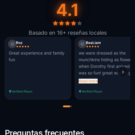
4.1
Basado en 16+ reseñas locales
Roz
BeaLiam
Great experience and family
we were dressed as the
fun
munchkins hiding as flowers
when Dorothy first arrived. it
was so fun! great way to get
a active and fresh air. :) this
Read more
is kid-friendly, so we do
Verified Player
Verified Player
recommend this for families
with younger kids.
Preguntas frecuentes