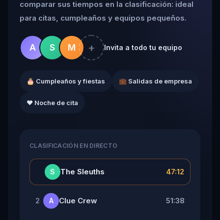
comparar sus tiempos en la clasificación: ideal
para citas, cumpleaños y equipos pequeños.
+
A
S
M
Invita a todo tu equipo
🎂 Cumpleaños y fiestas
💼 Salidas de empresa
❤️ Noche de cita
CLASIFICACIÓN EN DIRECTO
👑
The Sleuths
47:12
S
Clue Crew
51:38
2
A