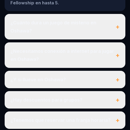
Fellowship en hasta 5.
¿Cuánto dura un juego de misterio en
+
Oshawa?
¿Necesitamos conexión a internet para jugar
+
en Oshawa?
+
¿Y si llueve en Oshawa?
+
¿Hay descuentos para grupos?
+
¿Tenemos que reservar una franja horaria?