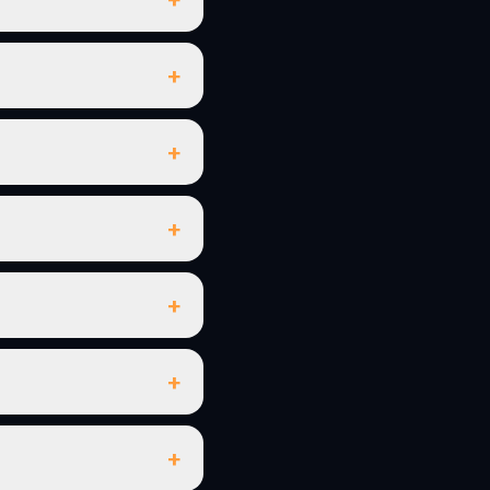
+
+
+
+
+
+