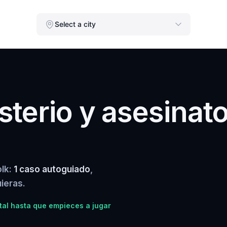
Select a city
terio y asesinat
olk:
1 caso autoguiado
,
ieras.
tal hasta que empieces a jugar