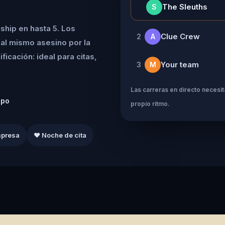
👑
The Sleuths
S
ship en hasta 5. Los
Clue Crew
2
A
al mismo asesino por la
icación: ideal para citas,
Your team
3
M
Las carreras en directo necesita
ipo
propio ritmo.
mpresa
❤️ Noche de cita