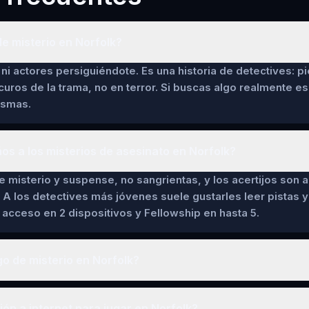
e misterio en Norfolk?
ni actores persiguiéndote. Es una historia de detectives: pi
curos de la trama, no en terror. Si buscas algo realmente es
asmas.
ños a los misterios de asesinato en Norfolk?
de misterio y suspense, no sangrientas, y los acertijos son a
 A los detectives más jóvenes suele gustarles leer pistas y 
cceso en 2 dispositivos y Fellowship en hasta 5.
o de misterio en Norfolk?
n a internet para jugar en Norfolk?