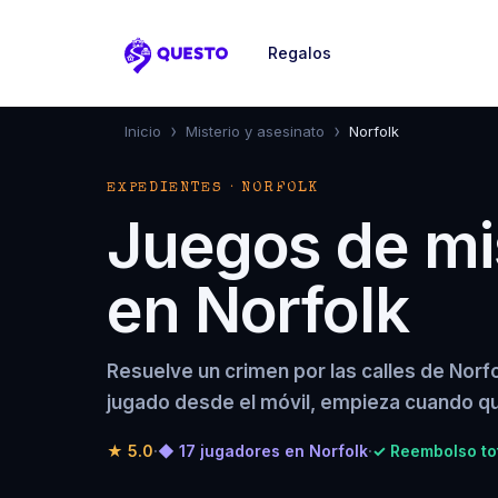
Regalos
Questo
›
›
Inicio
Misterio y asesinato
Norfolk
EXPEDIENTES · NORFOLK
Juegos de mis
en Norfolk
Resuelve un crimen por las calles de Norf
jugado desde el móvil, empieza cuando qu
★
5.0
·
◆ 17 jugadores en Norfolk
·
✓ Reembolso to