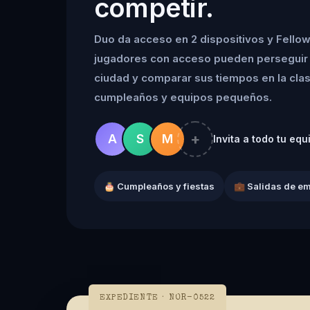
competir.
Duo da acceso en 2 dispositivos y Fellow
jugadores con acceso pueden perseguir 
ciudad y comparar sus tiempos en la clasif
cumpleaños y equipos pequeños.
+
A
S
M
Invita a todo tu equ
🎂 Cumpleaños y fiestas
💼 Salidas de e
EXPEDIENTE · NOR-0522