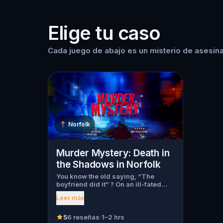
Elige tu caso
Cada juego de abajo es un misterio de asesina
📍
Norfolk
Murder Mystery: Death in
the Shadows in Norfolk
You know the old saying, “The
boyfriend did it” ? On an ill-fated
night, love goes terribly wrong for
Leer más
Bella Wanderlust and Walter Bridges
. Bella, a famous travel blogger, was
found dead during a ghost tour led
5
6 reseñas
·
1–2 hrs