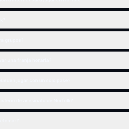
lk?
ra grupos?
ar una franja horaria?
ueden jugar con un solo pase?
sterio de asesinato de Norfolk?
retomar?