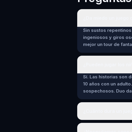
¿Da miedo un juego d
Sin sustos repentinos 
ingeniosos y giros os
mejor un tour de fant
¿Pueden jugar los ni
Sí. Las historias son 
10 años con un adulto.
sospechosos. Duo da a
¿Cuánto dura un jueg
¿Necesitamos conexió