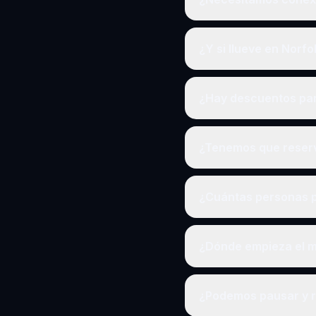
¿Y si llueve en Norfo
¿Hay descuentos pa
¿Tenemos que reserv
¿Cuántas personas p
¿Dónde empieza el mi
¿Podemos pausar y 