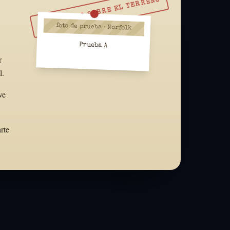
RESUÉLVELO SOBRE EL TERRENO
foto de prueba · Norfolk
Prueba A
r
l.
ve
rte