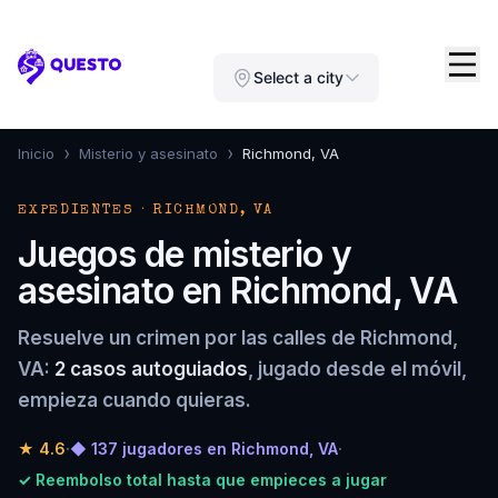
Questo
Select a city
›
›
Inicio
Misterio y asesinato
Richmond, VA
EXPEDIENTES · RICHMOND, VA
Juegos de misterio y
asesinato en Richmond, VA
Resuelve un crimen por las calles de Richmond,
VA:
2 casos autoguiados
, jugado desde el móvil,
empieza cuando quieras.
★
4.6
·
◆ 137 jugadores en Richmond, VA
·
✓ Reembolso total hasta que empieces a jugar