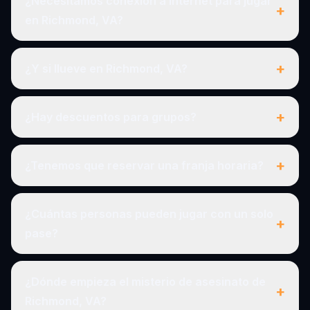
¿Necesitamos conexión a internet para jugar
+
en Richmond, VA?
+
¿Y si llueve en Richmond, VA?
+
¿Hay descuentos para grupos?
+
¿Tenemos que reservar una franja horaria?
¿Cuántas personas pueden jugar con un solo
+
pase?
¿Dónde empieza el misterio de asesinato de
+
Richmond, VA?