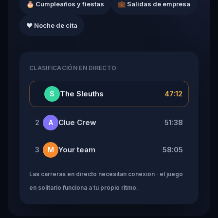
🎂 Cumpleaños y fiestas
💼 Salidas de empresa
❤️ Noche de cita
CLASIFICACIÓN EN DIRECTO
👑
The Sleuths
47:12
S
Clue Crew
51:38
2
A
Your team
58:05
3
M
Las carreras en directo necesitan conexión · el juego
en solitario funciona a tu propio ritmo.