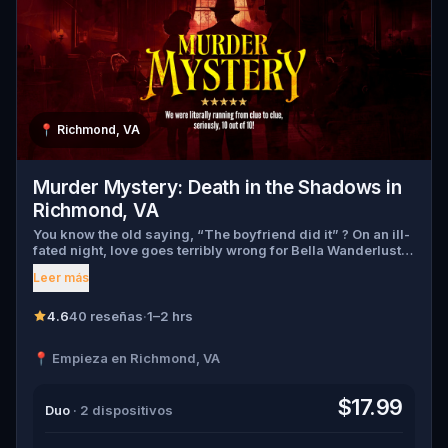
📍
Richmond, VA
Murder Mystery: Death in the Shadows in
Richmond, VA
You know the old saying, “The boyfriend did it” ? On an ill-
fated night, love goes terribly wrong for Bella Wanderlust
and Walter Bridges . Bella, a famous travel blogger, was
Leer más
found dead during a ghost tour led by the theatrical Percy
Shadows . Now, it’s up to you to uncover the truth. Was it
Walter, the obsessed boyfriend? Percy, the ghost tour
4.6
40 reseñas
·
1–2 hrs
guide with a flair for the dramatic? Or is someone else
hiding in the shadows? 🔎 Gather clues, interrogate
📍 Empieza en Richmond, VA
suspects, and expose the real murderer before they strike
again. Make sure to have your pen and paper ready to jot
down all the crucial evidence.
$17.99
Duo
· 2 dispositivos