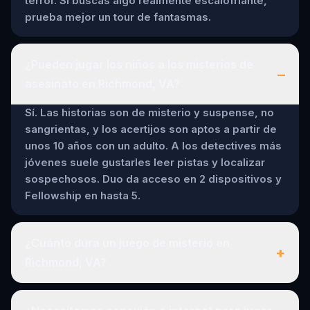
terror. Si buscas algo realmente escalofriante,
prueba mejor un tour de fantasmas.
¿Pueden jugar los niños a los misterios de
–
asesinato en Richmond, VA?
Sí. Las historias son de misterio y suspense, no
sangrientas, y los acertijos son aptos a partir de
unos 10 años con un adulto. A los detectives más
jóvenes suele gustarles leer pistas y localizar
sospechosos. Duo da acceso en 2 dispositivos y
Fellowship en hasta 5.
¿Cuánto dura un juego de misterio en
+
Richmond, VA?