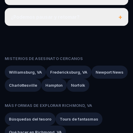
+
¿Podemos pausar y retomar?
MISTERIOS DE ASESINATO CERCANOS
Williamsburg, VA
Fredericksburg, VA
Newport News
Charlottesville
Hampton
Norfolk
MÁS FORMAS DE EXPLORAR RICHMOND, VA
Búsquedas del tesoro
Tours de fantasmas
Qué hacer en Richmond, VA