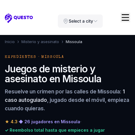
Questo
Select a city
›
›
Inicio
Misterio y asesinato
Missoula
EXPEDIENTES · MISSOULA
Juegos de misterio y
asesinato en Missoula
Resuelve un crimen por las calles de Missoula:
1
caso autoguiado
, jugado desde el móvil, empieza
cuando quieras.
★
4.3
·
◆ 26 jugadores en Missoula
·
✓ Reembolso total hasta que empieces a jugar