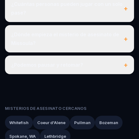
¿Cuántas personas pueden jugar con un solo
+
pase?
¿Dónde empieza el misterio de asesinato de
+
Missoula?
+
¿Podemos pausar y retomar?
MISTERIOS DE ASESINATO CERCANOS
Whitefish
Coeur d'Alene
Pullman
Bozeman
Spokane, WA
Lethbridge