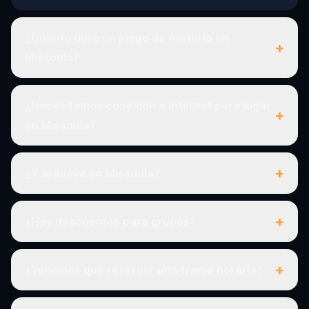
¿Cuánto dura un juego de misterio en
+
Missoula?
¿Necesitamos conexión a internet para jugar
+
en Missoula?
+
¿Y si llueve en Missoula?
+
¿Hay descuentos para grupos?
+
¿Tenemos que reservar una franja horaria?