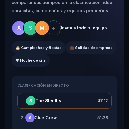
comparar sus tiempos en la clasificación: ideal
para citas, cumpleaños y equipos pequeños.
+
A
S
M
Invita a todo tu equipo
🎂 Cumpleaños y fiestas
💼 Salidas de empresa
❤️ Noche de cita
CLASIFICACIÓN EN DIRECTO
👑
The Sleuths
47:12
S
Clue Crew
51:38
2
A