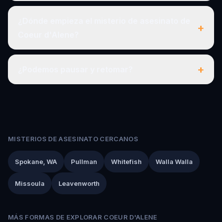
¿Dónde empieza el misterio de asesinato de
+
Coeur d'Alene?
+
¿Podemos pausar y retomar?
MISTERIOS DE ASESINATO CERCANOS
Spokane, WA
Pullman
Whitefish
Walla Walla
Missoula
Leavenworth
MÁS FORMAS DE EXPLORAR COEUR D'ALENE