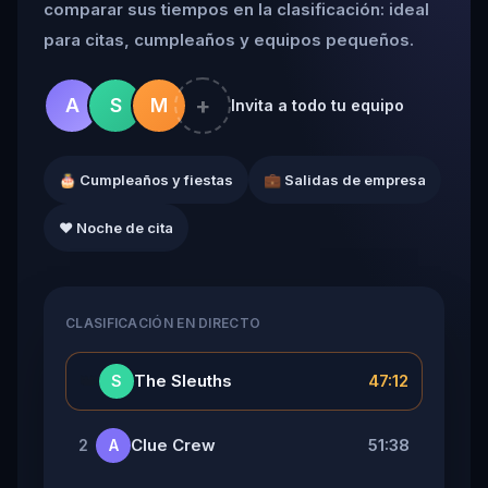
comparar sus tiempos en la clasificación: ideal
para citas, cumpleaños y equipos pequeños.
+
A
S
M
Invita a todo tu equipo
🎂 Cumpleaños y fiestas
💼 Salidas de empresa
❤️ Noche de cita
CLASIFICACIÓN EN DIRECTO
👑
The Sleuths
47:12
S
Clue Crew
51:38
2
A