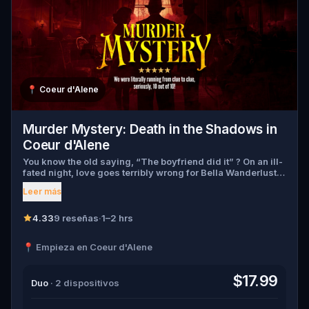
📍
Coeur d'Alene
Murder Mystery: Death in the Shadows in
Coeur d'Alene
You know the old saying, “The boyfriend did it” ? On an ill-
fated night, love goes terribly wrong for Bella Wanderlust
and Walter Bridges . Bella, a famous travel blogger, was
Leer más
found dead during a ghost tour led by the theatrical Percy
Shadows . Now, it’s up to you to uncover the truth. Was it
Walter, the obsessed boyfriend? Percy, the ghost tour
4.33
9 reseñas
·
1–2 hrs
guide with a flair for the dramatic? Or is someone else
hiding in the shadows? 🔎 Gather clues, interrogate
📍 Empieza en Coeur d'Alene
suspects, and expose the real murderer before they strike
again. Make sure to have your pen and paper ready to jot
down all the crucial evidence.
$17.99
Duo
· 2 dispositivos