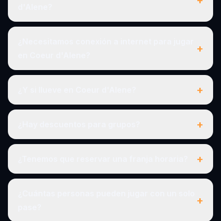
d'Alene?
¿Necesitamos conexión a internet para jugar
+
en Coeur d'Alene?
+
¿Y si llueve en Coeur d'Alene?
+
¿Hay descuentos para grupos?
+
¿Tenemos que reservar una franja horaria?
¿Cuántas personas pueden jugar con un solo
+
pase?