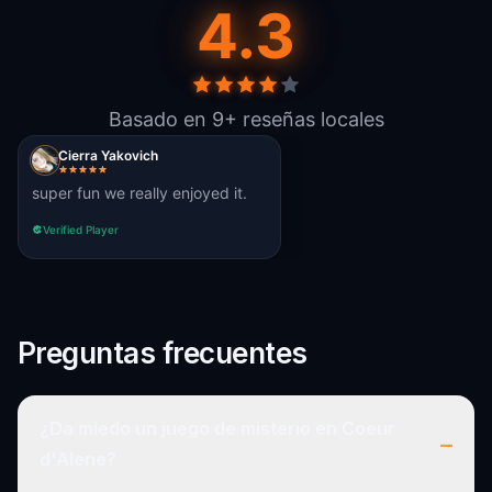
4.3
Basado en 9+ reseñas locales
Cierra Yakovich
super fun we really enjoyed it.
Verified Player
Preguntas frecuentes
¿Da miedo un juego de misterio en Coeur
–
d'Alene?