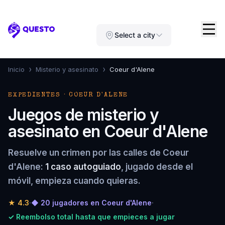
Questo
Select a city
›
›
Inicio
Misterio y asesinato
Coeur d'Alene
EXPEDIENTES · COEUR D'ALENE
Juegos de misterio y
asesinato en Coeur d'Alene
Resuelve un crimen por las calles de Coeur
d'Alene:
1 caso autoguiado
, jugado desde el
móvil, empieza cuando quieras.
★
4.3
·
◆ 20 jugadores en Coeur d'Alene
·
✓ Reembolso total hasta que empieces a jugar