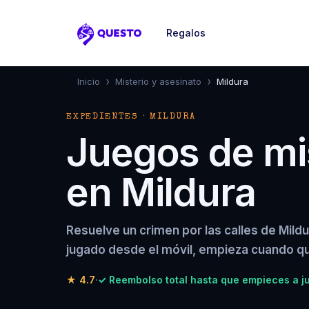
Regalos
Questo
›
›
Inicio
Misterio y asesinato
Mildura
EXPEDIENTES · MILDURA
Juegos de mis
en Mildura
Resuelve un crimen por las calles de Mild
jugado desde el móvil, empieza cuando qu
★
4.7
·
✓ Reembolso total hasta que empieces a j