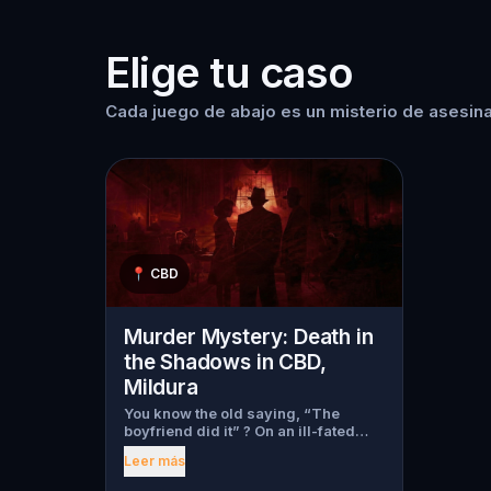
Elige tu caso
Cada juego de abajo es un misterio de asesina
📍
CBD
Murder Mystery: Death in
the Shadows in CBD,
Mildura
You know the old saying, “The
boyfriend did it” ? On an ill-fated
night, love goes terribly wrong for
Leer más
Bella Wanderlust and Walter Bridges
. Bella, a famous travel blogger, was