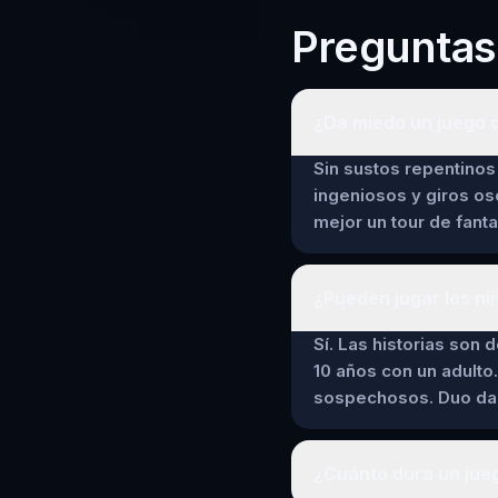
Preguntas
¿Da miedo un juego d
Sin sustos repentinos 
ingeniosos y giros os
mejor un tour de fant
¿Pueden jugar los ni
Sí. Las historias son 
10 años con un adulto.
sospechosos. Duo da a
¿Cuánto dura un jueg