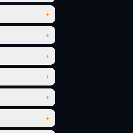
+
+
+
+
+
+