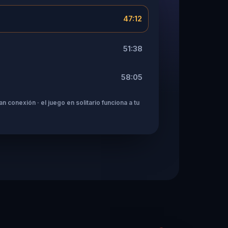
47:12
51:38
58:05
n conexión · el juego en solitario funciona a tu