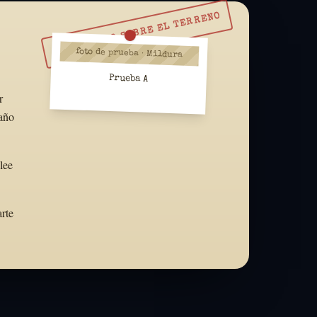
RESUÉLVELO SOBRE EL TERRENO
foto de prueba · Mildura
Prueba A
r
maño
lee
arte