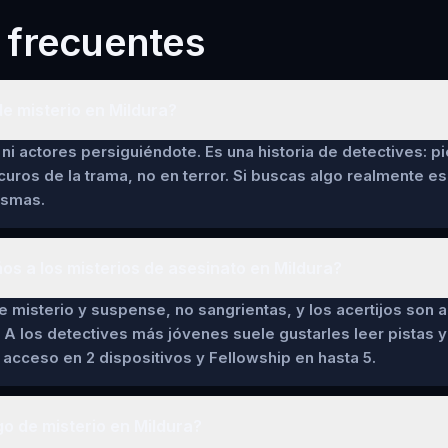
 frecuentes
e misterio en Mildura?
ni actores persiguiéndote. Es una historia de detectives: pi
curos de la trama, no en terror. Si buscas algo realmente es
asmas.
ños a los misterios de asesinato en Mildura?
de misterio y suspense, no sangrientas, y los acertijos son a
 A los detectives más jóvenes suele gustarles leer pistas y 
cceso en 2 dispositivos y Fellowship en hasta 5.
o de misterio en Mildura?