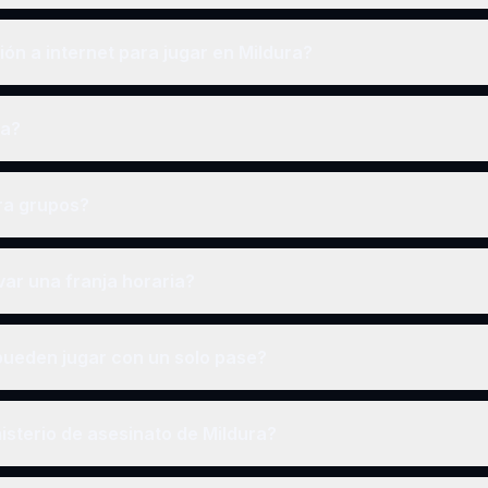
n a internet para jugar en Mildura?
ra?
ra grupos?
ar una franja horaria?
ueden jugar con un solo pase?
sterio de asesinato de Mildura?