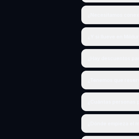
¿Necesitamos conexió
¿Y si llueve en Mildu
¿Hay descuentos pa
¿Tenemos que reserv
¿Cuántas personas p
¿Dónde empieza el mi