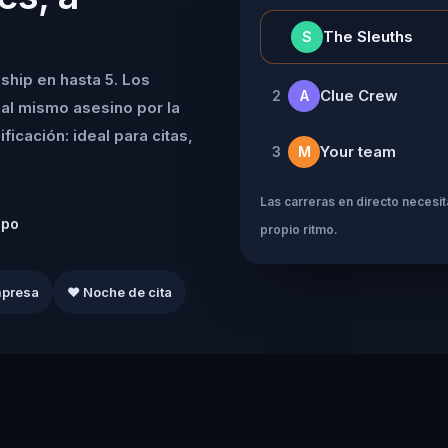
👑
The Sleuths
S
ship en hasta 5. Los
Clue Crew
2
A
al mismo asesino por la
icación: ideal para citas,
Your team
3
M
Las carreras en directo necesita
ipo
propio ritmo.
mpresa
❤️ Noche de cita