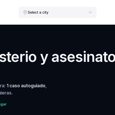
Select a city
terio y asesinat
ura:
1 caso autoguiado
,
ieras.
ugar