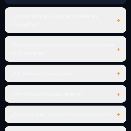
¿Cuánto dura un juego de misterio en
+
Shepparton?
¿Necesitamos conexión a internet para jugar
+
en Shepparton?
+
¿Y si llueve en Shepparton?
+
¿Hay descuentos para grupos?
+
¿Tenemos que reservar una franja horaria?