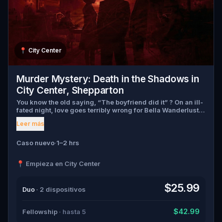
📍
City Center
Murder Mystery: Death in the Shadows in
City Center, Shepparton
You know the old saying, “The boyfriend did it” ? On an ill-
fated night, love goes terribly wrong for Bella Wanderlust
and Walter Bridges . Bella, a famous travel blogger, was
Leer más
found dead during a ghost tour led by the theatrical Percy
Shadows . Now, it’s up to you to uncover the truth. Was it
Walter, the obsessed boyfriend? Percy, the ghost tour
Caso nuevo
·
1–2 hrs
guide with a flair for the dramatic? Or is someone else
hiding in the shadows? 🔎 Gather clues, interrogate
📍 Empieza en City Center
suspects, and expose the real murderer before they strike
again. Make sure to have your pen and paper ready to jot
down all the crucial evidence.
$25.99
Duo
· 2 dispositivos
$42.99
Fellowship
· hasta 5