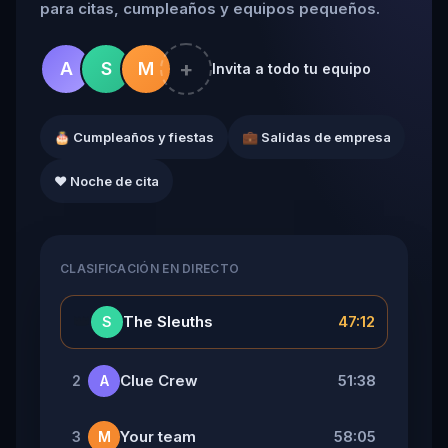
para citas, cumpleaños y equipos pequeños.
+
A
S
M
Invita a todo tu equipo
🎂 Cumpleaños y fiestas
💼 Salidas de empresa
❤️ Noche de cita
CLASIFICACIÓN EN DIRECTO
👑
The Sleuths
47:12
S
Clue Crew
51:38
2
A
Your team
58:05
3
M