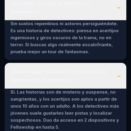
¿Da miedo un juego de misterio en
–
Shepparton?
Sin sustos repentinos ni actores persiguiéndote.
Es una historia de detectives: piensa en acertijos
ingeniosos y giros oscuros de la trama, no en
terror. Si buscas algo realmente escalofriante,
prueba mejor un tour de fantasmas.
¿Pueden jugar los niños a los misterios de
–
asesinato en Shepparton?
Sí. Las historias son de misterio y suspense, no
sangrientas, y los acertijos son aptos a partir de
unos 10 años con un adulto. A los detectives más
jóvenes suele gustarles leer pistas y localizar
sospechosos. Duo da acceso en 2 dispositivos y
Fellowship en hasta 5.