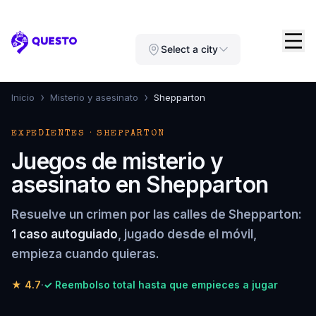
Questo
Select a city
›
›
Inicio
Misterio y asesinato
Shepparton
EXPEDIENTES · SHEPPARTON
Juegos de misterio y
asesinato en Shepparton
Resuelve un crimen por las calles de Shepparton:
1 caso autoguiado
, jugado desde el móvil,
empieza cuando quieras.
★
4.7
·
✓ Reembolso total hasta que empieces a jugar