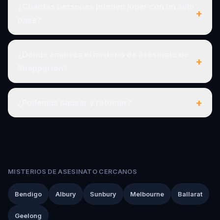
¿Cuántas personas pueden jugar con un solo
+
pase?
¿Dónde empieza el misterio de asesinato de
+
Shepparton?
+
¿Podemos pausar y retomar?
MISTERIOS DE ASESINATO CERCANOS
Bendigo
Albury
Sunbury
Melbourne
Ballarat
Geelong