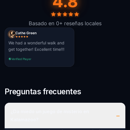
4.8
Basado en 0+ reseñas locales
Cathe Green
We had a wonderful walk and
get together! Excellent time!!!
Verified Player
Preguntas frecuentes
¿Da miedo un juego de misterio en
–
Kalamazoo?