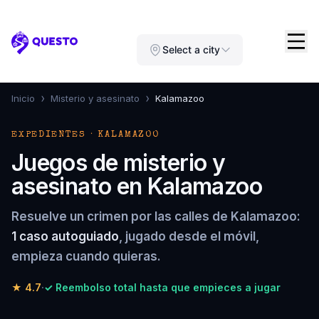
Questo
Select a city
›
›
Inicio
Misterio y asesinato
Kalamazoo
EXPEDIENTES · KALAMAZOO
Juegos de misterio y
asesinato en Kalamazoo
Resuelve un crimen por las calles de Kalamazoo:
1 caso autoguiado
, jugado desde el móvil,
empieza cuando quieras.
★
4.7
·
✓ Reembolso total hasta que empieces a jugar