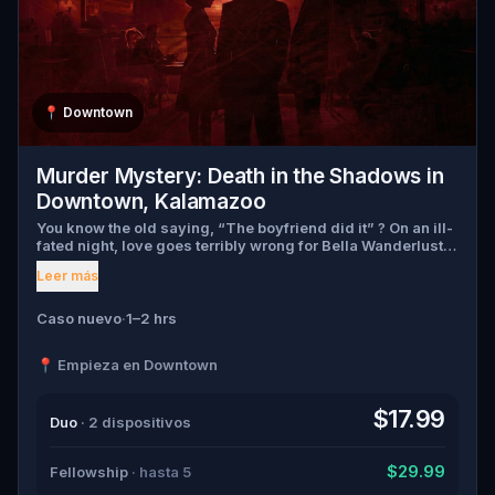
📍
Downtown
Murder Mystery: Death in the Shadows in
Downtown, Kalamazoo
You know the old saying, “The boyfriend did it” ? On an ill-
fated night, love goes terribly wrong for Bella Wanderlust
and Walter Bridges . Bella, a famous travel blogger, was
Leer más
found dead during a ghost tour led by the theatrical Percy
Shadows . Now, it’s up to you to uncover the truth. Was it
Walter, the obsessed boyfriend? Percy, the ghost tour
Caso nuevo
·
1–2 hrs
guide with a flair for the dramatic? Or is someone else
hiding in the shadows? 🔎 Gather clues, interrogate
📍 Empieza en Downtown
suspects, and expose the real murderer before they strike
again. Make sure to have your pen and paper ready to jot
down all the crucial evidence.
$17.99
Duo
· 2 dispositivos
$29.99
Fellowship
· hasta 5