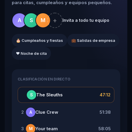
para citas, cumpleaños y equipos pequeños.
+
A
S
M
Invita a todo tu equipo
🎂 Cumpleaños y fiestas
💼 Salidas de empresa
❤️ Noche de cita
CLASIFICACIÓN EN DIRECTO
👑
The Sleuths
47:12
S
Clue Crew
51:38
2
A
Your team
58:05
3
M