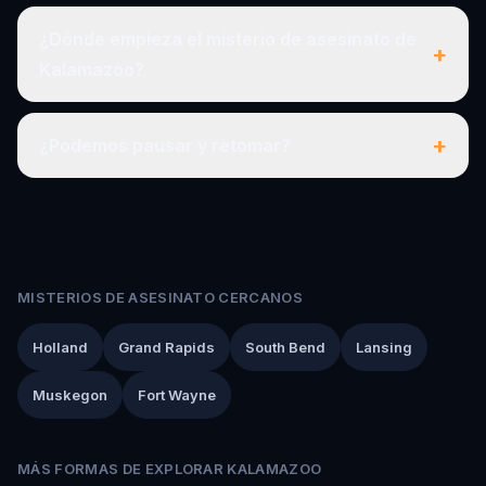
¿Dónde empieza el misterio de asesinato de
+
Kalamazoo?
+
¿Podemos pausar y retomar?
MISTERIOS DE ASESINATO CERCANOS
Holland
Grand Rapids
South Bend
Lansing
Muskegon
Fort Wayne
MÁS FORMAS DE EXPLORAR KALAMAZOO