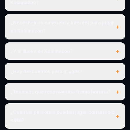
Kalamazoo?
¿Necesitamos conexión a internet para jugar
+
en Kalamazoo?
+
¿Y si llueve en Kalamazoo?
+
¿Hay descuentos para grupos?
+
¿Tenemos que reservar una franja horaria?
¿Cuántas personas pueden jugar con un solo
+
pase?