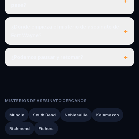
+
pase?
¿Dónde empieza el misterio de asesinato de
+
Fort Wayne?
+
¿Podemos pausar y retomar?
MISTERIOS DE ASESINATO CERCANOS
Muncie
South Bend
Noblesville
Kalamazoo
Richmond
Fishers