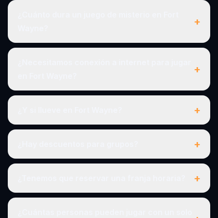
¿Cuánto dura un juego de misterio en Fort
+
Wayne?
¿Necesitamos conexión a internet para jugar
+
en Fort Wayne?
+
¿Y si llueve en Fort Wayne?
+
¿Hay descuentos para grupos?
+
¿Tenemos que reservar una franja horaria?
¿Cuántas personas pueden jugar con un solo