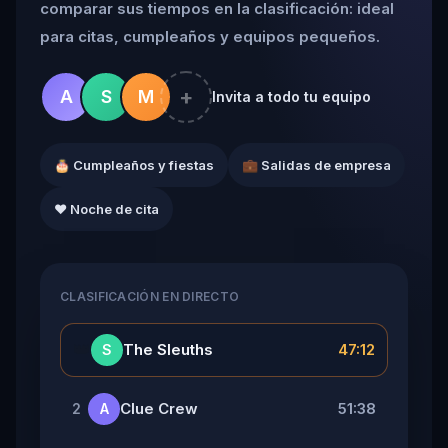
comparar sus tiempos en la clasificación: ideal
para citas, cumpleaños y equipos pequeños.
+
A
S
M
Invita a todo tu equipo
🎂 Cumpleaños y fiestas
💼 Salidas de empresa
❤️ Noche de cita
CLASIFICACIÓN EN DIRECTO
👑
The Sleuths
47:12
S
Clue Crew
51:38
2
A