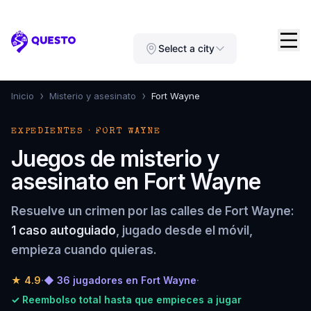
Questo
Select a city
›
›
Inicio
Misterio y asesinato
Fort Wayne
EXPEDIENTES · FORT WAYNE
Juegos de misterio y
asesinato en Fort Wayne
Resuelve un crimen por las calles de Fort Wayne:
1 caso autoguiado
, jugado desde el móvil,
empieza cuando quieras.
★
4.9
·
◆ 36 jugadores en Fort Wayne
·
✓ Reembolso total hasta que empieces a jugar