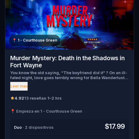
📍
1 - Courthouse Green
Murder Mystery: Death in the Shadows in
Fort Wayne
You know the old saying, “The boyfriend did it” ? On an ill-
fated night, love goes terribly wrong for Bella Wanderlust
and Walter Bridges . Bella, a famous travel blogger, was
Leer más
found dead during a ghost tour led by the theatrical Percy
Shadows . Now, it’s up to you to uncover the truth. Was it
Walter, the obsessed boyfriend? Percy, the ghost tour
4.92
13 reseñas
·
1–2 hrs
guide with a flair for the dramatic? Or is someone else
hiding in the shadows? 🔎 Gather clues, interrogate
📍 Empieza en 1 - Courthouse Green
suspects, and expose the real murderer before they strike
again. Make sure to have your pen and paper ready to jot
down all the crucial evidence.
$17.99
Duo
· 2 dispositivos