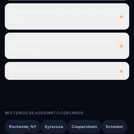
¿Cuántas personas pueden jugar con un solo
+
pase?
¿Dónde empieza el misterio de asesinato de
+
Ithaca, NY?
+
¿Podemos pausar y retomar?
MISTERIOS DE ASESINATO CERCANOS
Rochester, NY
Syracuse
Cooperstown
Scranton