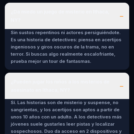
¿Da miedo un juego de misterio en Ithaca,
–
NY?
Sin sustos repentinos ni actores persiguiéndote.
Es una historia de detectives: piensa en acertijos
ingeniosos y giros oscuros de la trama, no en
terror. Si buscas algo realmente escalofriante,
prueba mejor un tour de fantasmas.
¿Pueden jugar los niños a los misterios de
–
asesinato en Ithaca, NY?
Sí. Las historias son de misterio y suspense, no
sangrientas, y los acertijos son aptos a partir de
unos 10 años con un adulto. A los detectives más
jóvenes suele gustarles leer pistas y localizar
sospechosos. Duo da acceso en 2 dispositivos y