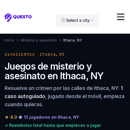
Questo
Select a city
›
›
Inicio
Misterio y asesinato
Ithaca, NY
EXPEDIENTES · ITHACA, NY
Juegos de misterio y
asesinato en Ithaca, NY
Resuelve un crimen por las calles de Ithaca, NY:
1
caso autoguiado
, jugado desde el móvil, empieza
cuando quieras.
★
4.0
·
◆ 13 jugadores en Ithaca, NY
·
✓ Reembolso total hasta que empieces a jugar