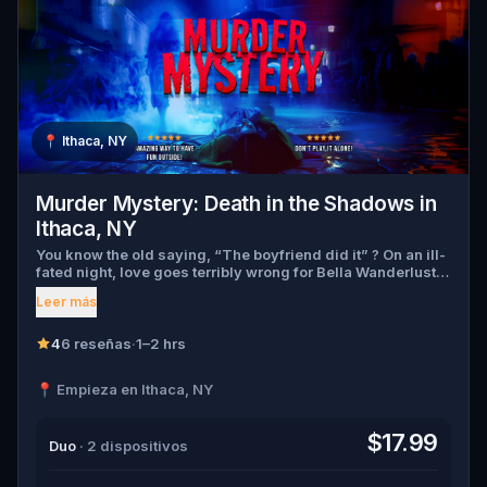
📍
Ithaca, NY
Murder Mystery: Death in the Shadows in
Ithaca, NY
You know the old saying, “The boyfriend did it” ? On an ill-
fated night, love goes terribly wrong for Bella Wanderlust
and Walter Bridges . Bella, a famous travel blogger, was
Leer más
found dead during a ghost tour led by the theatrical Percy
Shadows . Now, it’s up to you to uncover the truth. Was it
Walter, the obsessed boyfriend? Percy, the ghost tour
4
6 reseñas
·
1–2 hrs
guide with a flair for the dramatic? Or is someone else
hiding in the shadows? 🔎 Gather clues, interrogate
📍 Empieza en Ithaca, NY
suspects, and expose the real murderer before they strike
again. Make sure to have your pen and paper ready to jot
down all the crucial evidence.
$17.99
Duo
· 2 dispositivos