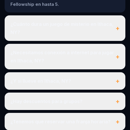
Fellowship en hasta 5.
¿Cuánto dura un juego de misterio en Ithaca,
+
NY?
¿Necesitamos conexión a internet para jugar
+
en Ithaca, NY?
+
¿Y si llueve en Ithaca, NY?
+
¿Hay descuentos para grupos?
+
¿Tenemos que reservar una franja horaria?