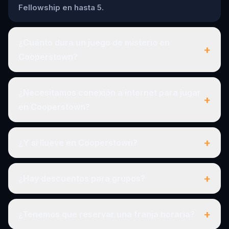
Fellowship en hasta 5.
¿Cuánto dura un juego de misterio en
+
Cooperstown?
¿Necesitamos conexión a internet para jugar
+
en Cooperstown?
+
¿Y si llueve en Cooperstown?
+
¿Hay descuentos para grupos?
+
¿Tenemos que reservar una franja horaria?