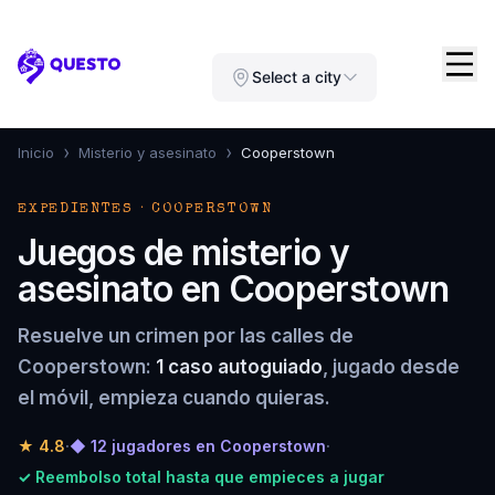
Questo
Select a city
›
›
Inicio
Misterio y asesinato
Cooperstown
EXPEDIENTES · COOPERSTOWN
Juegos de misterio y
asesinato en Cooperstown
Resuelve un crimen por las calles de
Cooperstown:
1 caso autoguiado
, jugado desde
el móvil, empieza cuando quieras.
★
4.8
·
◆ 12 jugadores en Cooperstown
·
✓ Reembolso total hasta que empieces a jugar