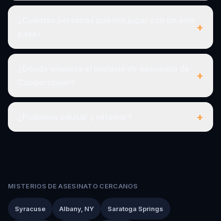
¿Cuántas personas pueden jugar con un solo
+
pase?
¿Dónde empieza el misterio de asesinato de
+
Cooperstown?
+
¿Podemos pausar y retomar?
MISTERIOS DE ASESINATO CERCANOS
Syracuse
Albany, NY
Saratoga Springs