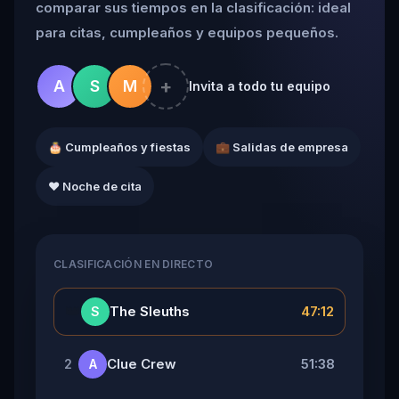
comparar sus tiempos en la clasificación: ideal
para citas, cumpleaños y equipos pequeños.
+
A
S
M
Invita a todo tu equipo
🎂 Cumpleaños y fiestas
💼 Salidas de empresa
❤️ Noche de cita
CLASIFICACIÓN EN DIRECTO
👑
The Sleuths
47:12
S
Clue Crew
51:38
2
A