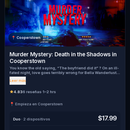
📍
Cooperstown
Murder Mystery: Death in the Shadows in
Cooperstown
You know the old saying, “The boyfriend did it” ? On an ill-
fated night, love goes terribly wrong for Bella Wanderlust
and Walter Bridges . Bella, a famous travel blogger, was
Leer más
found dead during a ghost tour led by the theatrical Percy
Shadows . Now, it’s up to you to uncover the truth. Was it
Walter, the obsessed boyfriend? Percy, the ghost tour
4.83
6 reseñas
·
1–2 hrs
guide with a flair for the dramatic? Or is someone else
hiding in the shadows? 🔎 Gather clues, interrogate
📍 Empieza en Cooperstown
suspects, and expose the real murderer before they strike
again. Make sure to have your pen and paper ready to jot
down all the crucial evidence.
$17.99
Duo
· 2 dispositivos