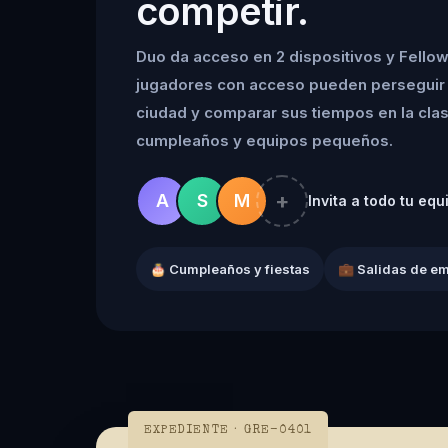
competir.
Duo da acceso en 2 dispositivos y Fellow
jugadores con acceso pueden perseguir 
ciudad y comparar sus tiempos en la clasif
cumpleaños y equipos pequeños.
+
A
S
M
Invita a todo tu equ
🎂 Cumpleaños y fiestas
💼 Salidas de e
EXPEDIENTE · GRE-0401