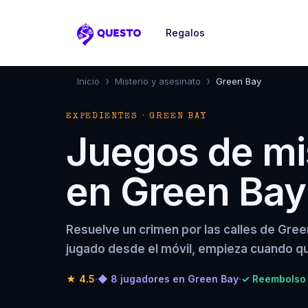
Regalos
Questo
›
›
Inicio
Misterio y asesinato
Green Bay
EXPEDIENTES · GREEN BAY
Juegos de mis
en Green Bay
Resuelve un crimen por las calles de Gre
jugado desde el móvil, empieza cuando qu
★
4.5
·
◆ 8 jugadores en Green Bay
·
✓ Reembolso 