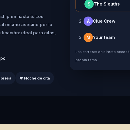
👑
The Sleuths
S
ship en hasta 5. Los
Clue Crew
2
A
al mismo asesino por la
icación: ideal para citas,
Your team
3
M
Las carreras en directo necesita
ipo
propio ritmo.
mpresa
❤️ Noche de cita