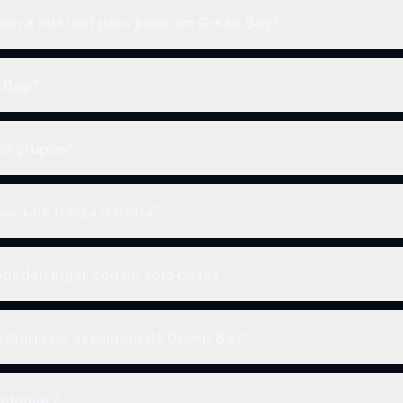
ón a internet para jugar en Green Bay?
n Bay?
ra grupos?
ar una franja horaria?
ueden jugar con un solo pase?
isterio de asesinato de Green Bay?
retomar?