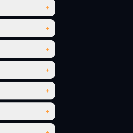
+
+
+
+
+
+
+