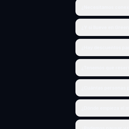
¿Necesitamos conexi
¿Y si llueve en Gree
¿Hay descuentos pa
¿Tenemos que reserv
¿Cuántas personas p
¿Dónde empieza el m
¿Podemos pausar y 