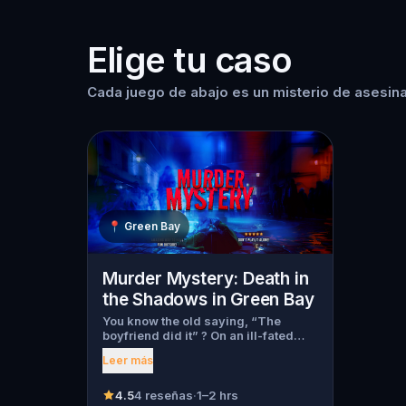
Elige tu caso
Cada juego de abajo es un misterio de asesina
📍
Green Bay
Murder Mystery: Death in
the Shadows in Green Bay
You know the old saying, “The
boyfriend did it” ? On an ill-fated
night, love goes terribly wrong for
Leer más
Bella Wanderlust and Walter Bridges
. Bella, a famous travel blogger, was
found dead during a ghost tour led
4.5
4 reseñas
·
1–2 hrs