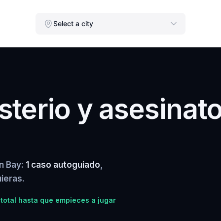
Select a city
terio y asesinat
en Bay:
1 caso autoguiado
,
ieras.
total hasta que empieces a jugar