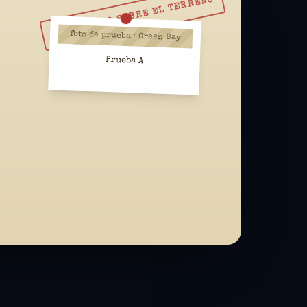
RESUÉLVELO SOBRE EL TERRENO
foto de prueba · Green Bay
Prueba A