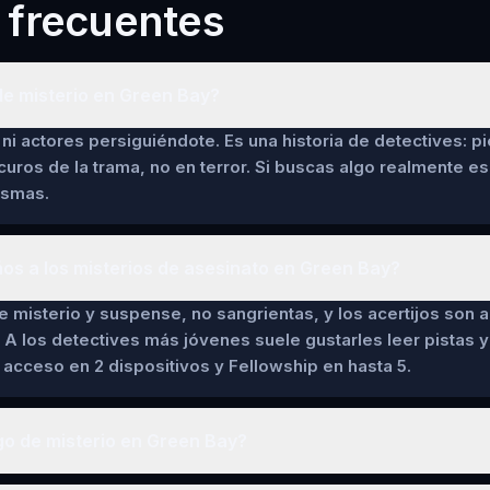
 frecuentes
de misterio en Green Bay?
ni actores persiguiéndote. Es una historia de detectives: pi
curos de la trama, no en terror. Si buscas algo realmente es
asmas.
ños a los misterios de asesinato en Green Bay?
de misterio y suspense, no sangrientas, y los acertijos son a
 A los detectives más jóvenes suele gustarles leer pistas y 
cceso en 2 dispositivos y Fellowship en hasta 5.
go de misterio en Green Bay?