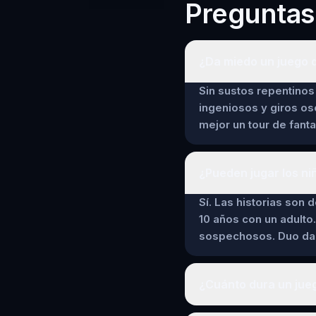
Preguntas
¿Da miedo un juego 
Sin sustos repentinos 
ingeniosos y giros os
mejor un tour de fant
¿Pueden jugar los ni
Sí. Las historias son 
10 años con un adulto.
sospechosos. Duo da a
¿Cuánto dura un jue