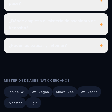
pase?
¿Dónde empieza el misterio de asesinato de
+
Kenosha?
+
¿Podemos pausar y retomar?
MISTERIOS DE ASESINATO CERCANOS
Racine, WI
Waukegan
Milwaukee
Waukesha
Evanston
Elgin