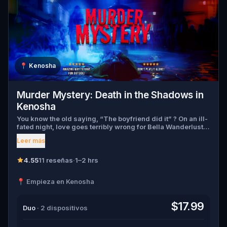
📍
Kenosha
Murder Mystery: Death in the Shadows in
Kenosha
You know the old saying, “The boyfriend did it” ? On an ill-
fated night, love goes terribly wrong for Bella Wanderlust
and Walter Bridges . Bella, a famous travel blogger, was
Leer más
found dead during a ghost tour led by the theatrical Percy
Shadows . Now, it’s up to you to uncover the truth. Was it
Walter, the obsessed boyfriend? Percy, the ghost tour
4.55
11 reseñas
·
1–2 hrs
guide with a flair for the dramatic? Or is someone else
hiding in the shadows? 🔎 Gather clues, interrogate
📍 Empieza en Kenosha
suspects, and expose the real murderer before they strike
again. Make sure to have your pen and paper ready to jot
down all the crucial evidence.
$17.99
Duo
· 2 dispositivos