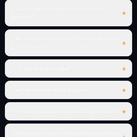
¿Cuánto dura un juego de misterio en
+
Kenosha?
¿Necesitamos conexión a internet para jugar
+
en Kenosha?
+
¿Y si llueve en Kenosha?
+
¿Hay descuentos para grupos?
+
¿Tenemos que reservar una franja horaria?
¿Cuántas personas pueden jugar con un solo
+