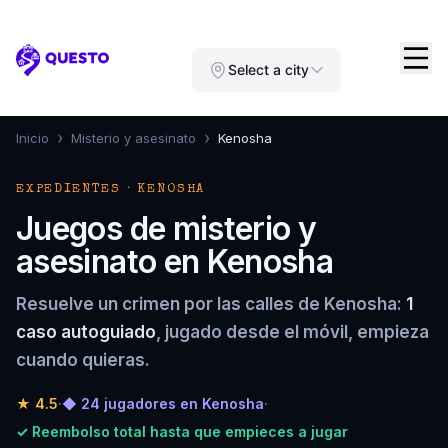
Questo
Select a city
›
›
Inicio
Misterio y asesinato
Kenosha
EXPEDIENTES · KENOSHA
Juegos de misterio y
asesinato en Kenosha
Resuelve un crimen por las calles de Kenosha:
1
caso autoguiado
, jugado desde el móvil, empieza
cuando quieras.
★
4.5
·
◆ 24 jugadores en Kenosha
·
✓ Reembolso total hasta que empieces a jugar