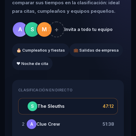
comparar sus tiempos en la clasificación: ideal
para citas, cumpleaños y equipos pequeños.
+
A
S
M
Invita a todo tu equipo
🎂 Cumpleaños y fiestas
💼 Salidas de empresa
❤️ Noche de cita
CLASIFICACIÓN EN DIRECTO
👑
The Sleuths
47:12
S
Clue Crew
51:38
2
A