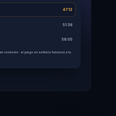
47:12
51:38
58:05
n conexión · el juego en solitario funciona a tu