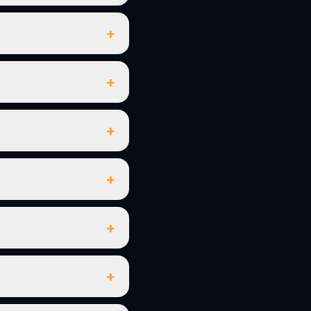
+
+
+
+
+
+