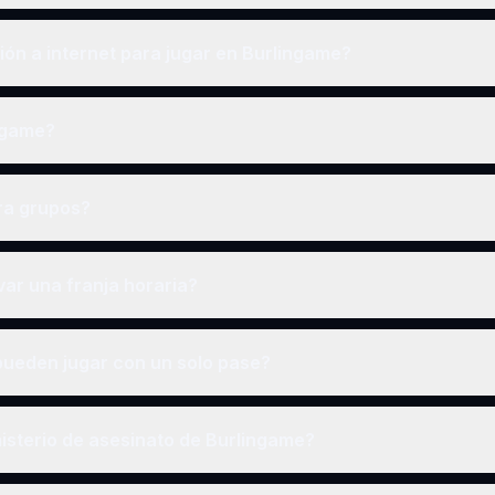
ón a internet para jugar en Burlingame?
ingame?
ra grupos?
ar una franja horaria?
ueden jugar con un solo pase?
isterio de asesinato de Burlingame?