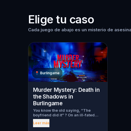
Elige tu caso
Cada juego de abajo es un misterio de asesina
📍
Burlingame
Murder Mystery: Death in
the Shadows in
Burlingame
You know the old saying, “The
boyfriend did it” ? On an ill-fated
night, love goes terribly wrong for
Leer más
Bella Wanderlust and Walter Bridges
. Bella, a famous travel blogger, was