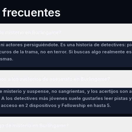
 frecuentes
de misterio en Burlingame?
ni actores persiguiéndote. Es una historia de detectives: pi
curos de la trama, no en terror. Si buscas algo realmente es
asmas.
ños a los misterios de asesinato en Burlingame?
de misterio y suspense, no sangrientas, y los acertijos son a
 A los detectives más jóvenes suele gustarles leer pistas y 
cceso en 2 dispositivos y Fellowship en hasta 5.
go de misterio en Burlingame?