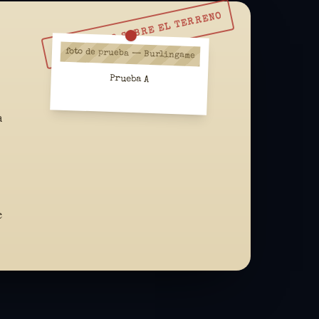
RESUÉLVELO SOBRE EL TERRENO
foto de prueba — Burlingame
Prueba A
a
e