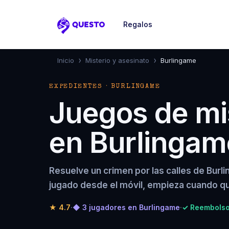
Regalos
Questo
›
›
Inicio
Misterio y asesinato
Burlingame
EXPEDIENTES · BURLINGAME
Juegos de mis
en Burlingam
Resuelve un crimen por las calles de Burl
jugado desde el móvil, empieza cuando qu
★
4.7
·
◆ 3 jugadores en Burlingame
·
✓ Reembolso 