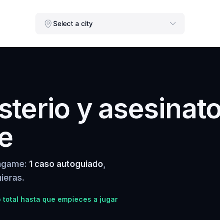
Select a city
terio y asesinat
e
ingame:
1 caso autoguiado
,
ieras.
total hasta que empieces a jugar