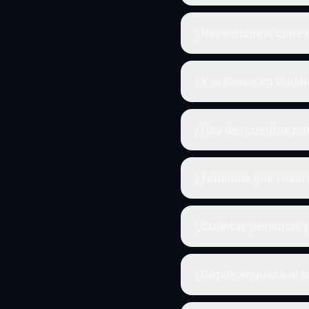
¿Necesitamos conexi
¿Y si llueve en Burl
¿Hay descuentos pa
¿Tenemos que reserv
¿Cuántas personas p
¿Dónde empieza el m