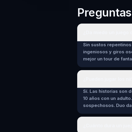
Preguntas
¿Da miedo un juego 
Sin sustos repentinos 
ingeniosos y giros os
mejor un tour de fant
¿Pueden jugar los ni
Sí. Las historias son 
10 años con un adulto.
sospechosos. Duo da a
¿Cuánto dura un jue