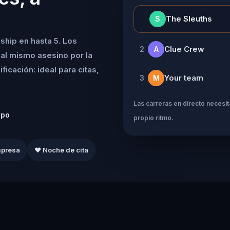
👑
The Sleuths
S
ship en hasta 5. Los
Clue Crew
2
A
al mismo asesino por la
icación: ideal para citas,
Your team
3
M
Las carreras en directo necesita
ipo
propio ritmo.
mpresa
❤️ Noche de cita