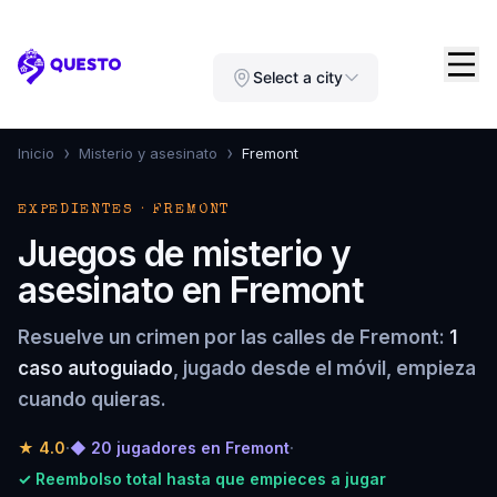
Questo
Select a city
›
›
Inicio
Misterio y asesinato
Fremont
EXPEDIENTES · FREMONT
Juegos de misterio y
asesinato en Fremont
Resuelve un crimen por las calles de Fremont:
1
caso autoguiado
, jugado desde el móvil, empieza
cuando quieras.
★
4.0
·
◆ 20 jugadores en Fremont
·
✓ Reembolso total hasta que empieces a jugar