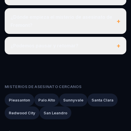
¿Dónde empieza el misterio de asesinato de
+
Fremont?
+
¿Podemos pausar y retomar?
MISTERIOS DE ASESINATO CERCANOS
Pleasanton
Palo Alto
Sunnyvale
Santa Clara
Redwood City
San Leandro