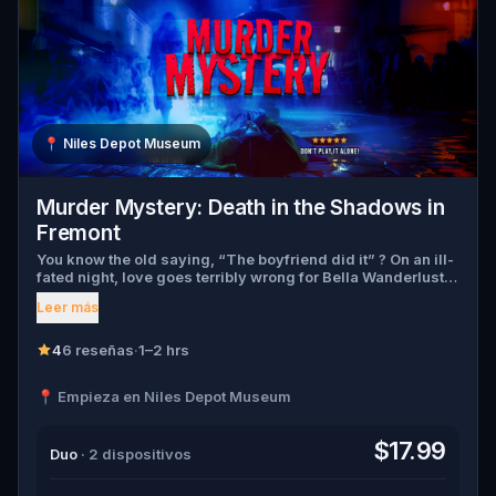
📍
Niles Depot Museum
Murder Mystery: Death in the Shadows in
Fremont
You know the old saying, “The boyfriend did it” ? On an ill-
fated night, love goes terribly wrong for Bella Wanderlust
and Walter Bridges . Bella, a famous travel blogger, was
Leer más
found dead during a ghost tour led by the theatrical Percy
Shadows . Now, it’s up to you to uncover the truth. Was it
Walter, the obsessed boyfriend? Percy, the ghost tour
4
6 reseñas
·
1–2 hrs
guide with a flair for the dramatic? Or is someone else
hiding in the shadows? 🔎 Gather clues, interrogate
📍 Empieza en Niles Depot Museum
suspects, and expose the real murderer before they strike
again. Make sure to have your pen and paper ready to jot
down all the crucial evidence.
$17.99
Duo
· 2 dispositivos