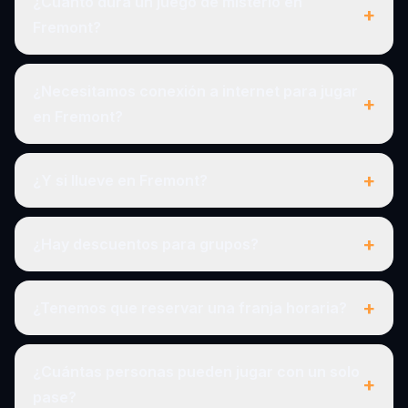
¿Cuánto dura un juego de misterio en
+
Fremont?
¿Necesitamos conexión a internet para jugar
+
en Fremont?
+
¿Y si llueve en Fremont?
+
¿Hay descuentos para grupos?
+
¿Tenemos que reservar una franja horaria?
¿Cuántas personas pueden jugar con un solo
+
pase?