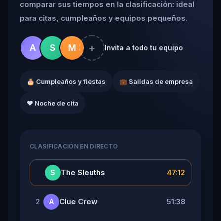
comparar sus tiempos en la clasificación: ideal
para citas, cumpleaños y equipos pequeños.
+
A
S
M
Invita a todo tu equipo
🎂 Cumpleaños y fiestas
💼 Salidas de empresa
❤️ Noche de cita
CLASIFICACIÓN EN DIRECTO
👑
The Sleuths
47:12
S
Clue Crew
51:38
2
A