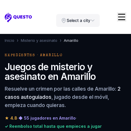
Questo
Select a city
›
›
Inicio
Misterio y asesinato
Amarillo
EXPEDIENTES · AMARILLO
Juegos de misterio y
asesinato en Amarillo
Resuelve un crimen por las calles de Amarillo:
2
casos autoguiados
, jugado desde el móvil,
empieza cuando quieras.
★
4.8
·
◆ 55 jugadores en Amarillo
·
✓ Reembolso total hasta que empieces a jugar