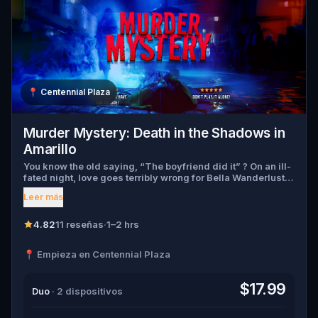
📍
Centennial Plaza
Murder Mystery: Death in the Shadows in
Amarillo
You know the old saying, “The boyfriend did it” ? On an ill-
fated night, love goes terribly wrong for Bella Wanderlust
and Walter Bridges . Bella, a famous travel blogger, was
Leer más
found dead during a ghost tour led by the theatrical Percy
Shadows . Now, it’s up to you to uncover the truth. Was it
Walter, the obsessed boyfriend? Percy, the ghost tour
4.82
11 reseñas
·
1–2 hrs
guide with a flair for the dramatic? Or is someone else
hiding in the shadows? 🔎 Gather clues, interrogate
📍 Empieza en Centennial Plaza
suspects, and expose the real murderer before they strike
again. Make sure to have your pen and paper ready to jot
down all the crucial evidence.
$17.99
Duo
· 2 dispositivos