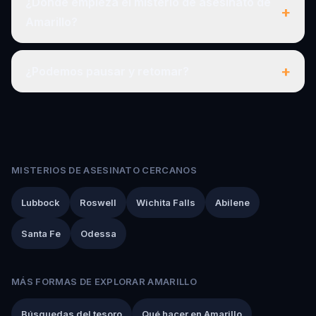
¿Dónde empieza el misterio de asesinato de
+
Amarillo?
+
¿Podemos pausar y retomar?
MISTERIOS DE ASESINATO CERCANOS
Lubbock
Roswell
Wichita Falls
Abilene
Santa Fe
Odessa
MÁS FORMAS DE EXPLORAR AMARILLO
Búsquedas del tesoro
Qué hacer en Amarillo