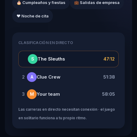
🎂 Cumpleaños y fiestas
💼 Salidas de empresa
❤️ Noche de cita
CLASIFICACIÓN EN DIRECTO
👑
The Sleuths
47:12
S
Clue Crew
51:38
2
A
Your team
58:05
3
M
Las carreras en directo necesitan conexión · el juego
en solitario funciona a tu propio ritmo.