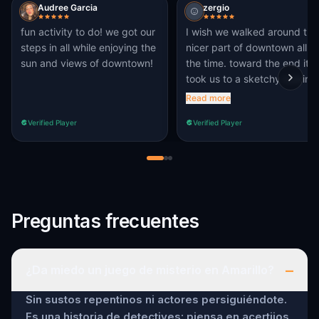
Audree Garcia
zergio
fun activity to do! we got our
I wish we walked around the
steps in all while enjoying the
nicer part of downtown all
sun and views of downtown!
the time. toward the end it
took us to a sketchy looking
area
Read more
Verified Player
Verified Player
Preguntas frecuentes
–
¿Da miedo un juego de misterio en Amarillo?
Sin sustos repentinos ni actores persiguiéndote.
Es una historia de detectives: piensa en acertijos