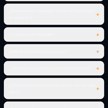
¿Necesitamos conexión a internet para jugar
+
en Amarillo?
+
¿Y si llueve en Amarillo?
+
¿Hay descuentos para grupos?
+
¿Tenemos que reservar una franja horaria?
¿Cuántas personas pueden jugar con un solo
+
pase?