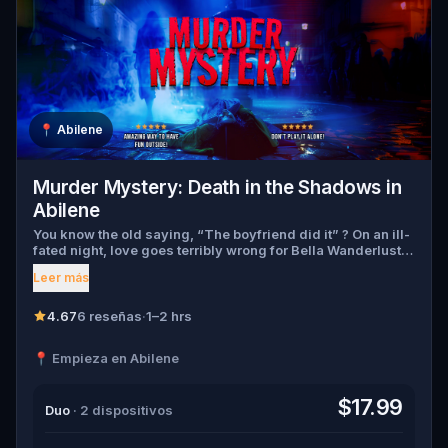
📍
Abilene
Murder Mystery: Death in the Shadows in
Abilene
You know the old saying, “The boyfriend did it” ? On an ill-
fated night, love goes terribly wrong for Bella Wanderlust
and Walter Bridges . Bella, a famous travel blogger, was
Leer más
found dead during a ghost tour led by the theatrical Percy
Shadows . Now, it’s up to you to uncover the truth. Was it
Walter, the obsessed boyfriend? Percy, the ghost tour
4.67
6 reseñas
·
1–2 hrs
guide with a flair for the dramatic? Or is someone else
hiding in the shadows? 🔎 Gather clues, interrogate
📍 Empieza en Abilene
suspects, and expose the real murderer before they strike
again. Make sure to have your pen and paper ready to jot
down all the crucial evidence.
$17.99
Duo
· 2 dispositivos