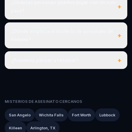
¿Cuántas personas pueden jugar con un solo
+
pase?
¿Dónde empieza el misterio de asesinato de
+
Abilene?
+
¿Podemos pausar y retomar?
MISTERIOS DE ASESINATO CERCANOS
San Angelo
Wichita Falls
Fort Worth
Lubbock
Killeen
Arlington, TX