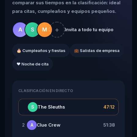
comparar sus tiempos en la clasificación: ideal
para citas, cumpleaños y equipos pequeños.
+
A
S
M
Invita a todo tu equipo
🎂 Cumpleaños y fiestas
💼 Salidas de empresa
❤️ Noche de cita
CLASIFICACIÓN EN DIRECTO
👑
The Sleuths
47:12
S
Clue Crew
51:38
2
A