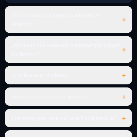
¿Cuánto dura un juego de misterio en
+
Abilene?
¿Necesitamos conexión a internet para jugar
+
en Abilene?
+
¿Y si llueve en Abilene?
+
¿Hay descuentos para grupos?
+
¿Tenemos que reservar una franja horaria?