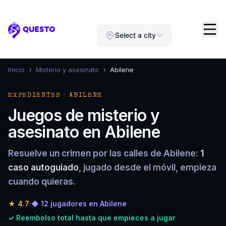
Questo
Select a city
›
›
Inicio
Misterio y asesinato
Abilene
EXPEDIENTES · ABILENE
Juegos de misterio y
asesinato en Abilene
Resuelve un crimen por las calles de Abilene:
1
caso autoguiado
, jugado desde el móvil, empieza
cuando quieras.
★
4.7
·
◆ 12 jugadores en Abilene
·
✓ Reembolso total hasta que empieces a jugar