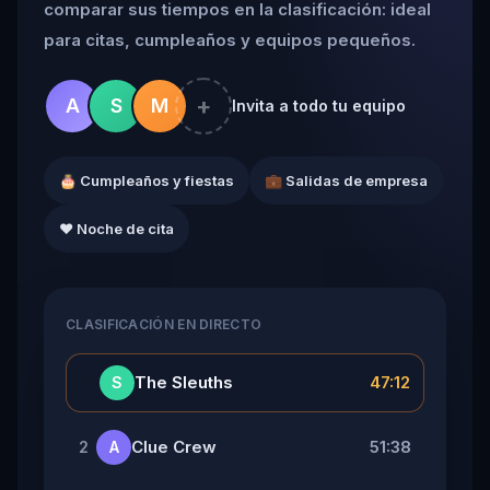
comparar sus tiempos en la clasificación: ideal
para citas, cumpleaños y equipos pequeños.
+
A
S
M
Invita a todo tu equipo
🎂 Cumpleaños y fiestas
💼 Salidas de empresa
❤️ Noche de cita
CLASIFICACIÓN EN DIRECTO
👑
The Sleuths
47:12
S
Clue Crew
51:38
2
A