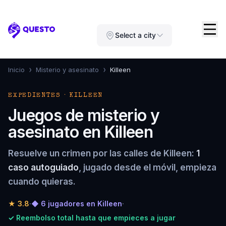
Questo
Select a city
›
›
Inicio
Misterio y asesinato
Killeen
EXPEDIENTES · KILLEEN
Juegos de misterio y
asesinato en Killeen
Resuelve un crimen por las calles de Killeen:
1
caso autoguiado
, jugado desde el móvil, empieza
cuando quieras.
★
3.8
·
◆ 6 jugadores en Killeen
·
✓ Reembolso total hasta que empieces a jugar