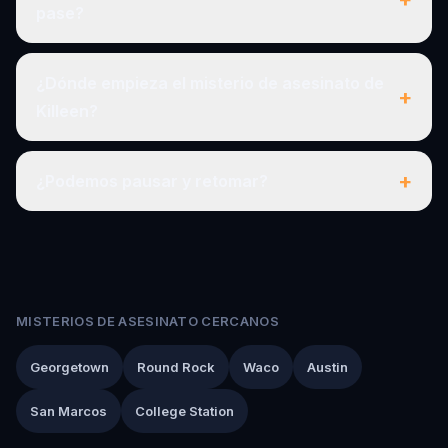
pase?
¿Dónde empieza el misterio de asesinato de
+
Killeen?
+
¿Podemos pausar y retomar?
MISTERIOS DE ASESINATO CERCANOS
Georgetown
Round Rock
Waco
Austin
San Marcos
College Station