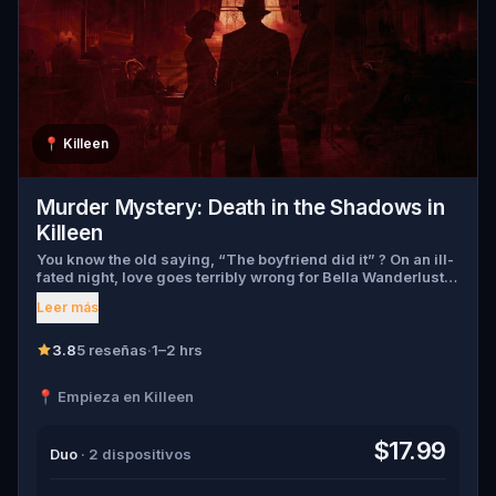
📍
Killeen
Murder Mystery: Death in the Shadows in
Killeen
You know the old saying, “The boyfriend did it” ? On an ill-
fated night, love goes terribly wrong for Bella Wanderlust
and Walter Bridges . Bella, a famous travel blogger, was
Leer más
found dead during a ghost tour led by the theatrical Percy
Shadows . Now, it’s up to you to uncover the truth. Was it
Walter, the obsessed boyfriend? Percy, the ghost tour
3.8
5 reseñas
·
1–2 hrs
guide with a flair for the dramatic? Or is someone else
hiding in the shadows? 🔎 Gather clues, interrogate
📍 Empieza en Killeen
suspects, and expose the real murderer before they strike
again. Make sure to have your pen and paper ready to jot
down all the crucial evidence.
$17.99
Duo
· 2 dispositivos