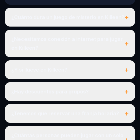
+
¿Cuánto dura un juego de misterio en Killeen?
¿Necesitamos conexión a internet para jugar
+
en Killeen?
+
¿Y si llueve en Killeen?
+
¿Hay descuentos para grupos?
+
¿Tenemos que reservar una franja horaria?
¿Cuántas personas pueden jugar con un solo
+