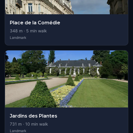
Place de la Comédie
348
m ·
5
min walk
Landmark
Jardins des Plantes
731
m ·
10
min walk
Landmark