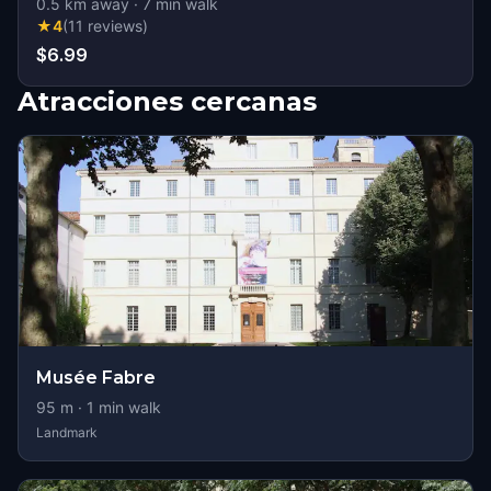
0.5
km away
·
7
min walk
★
4
(
11
reviews
)
$6.99
Atracciones cercanas
Musée Fabre
95
m ·
1
min walk
Landmark