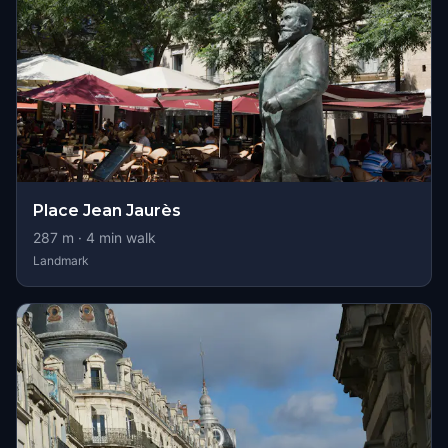
Place Jean Jaurès
287
m ·
4
min walk
Landmark