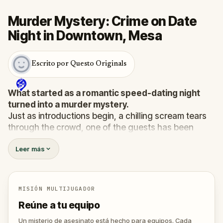
Murder Mystery: Crime on Date
Night in Downtown, Mesa
Escrito por Questo Originals
What started as a romantic speed-dating night
turned into a murder mystery.
Just as introductions begin, a chilling scream tears
through the crowd, one of the guests has been
murdered
, and the killer has fled into the city.
Leer más
Before panic can take hold,
Agent X
steps forward.
This was no random attack. Every participant is now
part of a deadly puzzle, and the only way to survive
is to solve it.
MISIÓN MULTIJUGADOR
Was it the charming Yoga instructor who vanished
Reúne a tu equipo
right after the scream? The wedding singer seen
arguing with the victim? Or someone else hiding their
Un misterio de asesinato está hecho para equipos. Cada