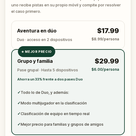
true identity among the dating profiles?
uno recibe pistas en su propio móvil y compite por resolver
🔎
Follow clues across the city, interrogate
el caso primero.
suspects in real locations, and track the killer's
movements before they disappear for good.
$17.99
Aventura en dúo
Bring your sharpest instincts—and your pen and
paper.
In 90 minutes, the trail will go cold.
$8.99/persona
Duo · acceso en 2 dispositivos
Love was the reason you came. Justice is why you
★
MEJOR PRECIO
stay.
✓
$29.99
Grupo y familia
✓
$6.00/persona
Pase grupal · Hasta 5 dispositivos
✓
Ahorra un 33% frente a dos pases Duo
✓
✓
Todo lo de Duo, y además:
✓
Modo multijugador en la clasificación
✓
Clasificación de equipo en tiempo real
✓
Mejor precio para familias y grupos de amigos