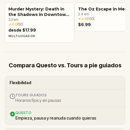
Murder Mystery: Death in
The Oz Escape in Mesa
the Shadows in Downtown,
2.4
km
★
4.6
(
100
)
Mesa
3.3
km
★
4.6
(
50
)
$6.99
desde $17.99
MULTIJUGADOR
Compara Questo vs. Tours a pie guiados
Flexibilidad
TOURS GUIADOS
Horarios fijos y sin pausas
QUESTO
Empieza, pausa y reanuda cuando quieras