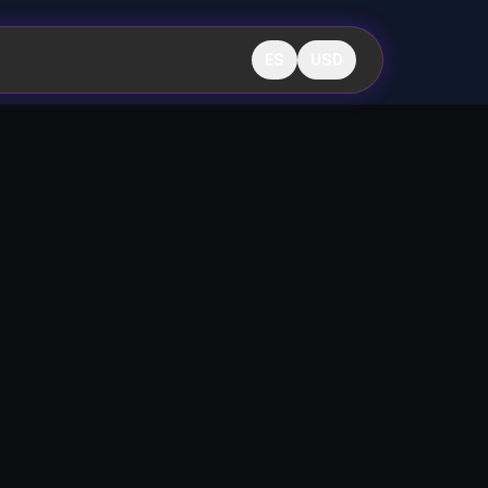
ES
USD