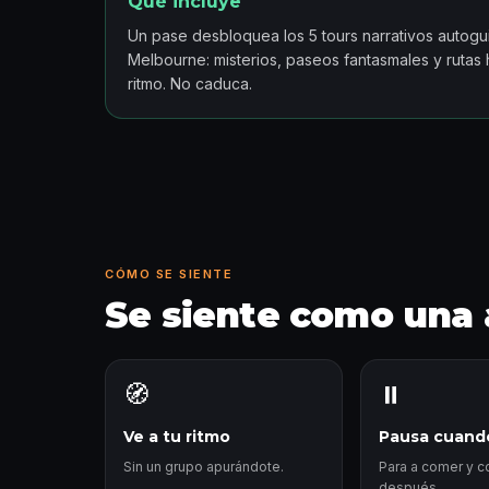
Qué incluye
Un pase desbloquea los 5 tours narrativos autog
Melbourne: misterios, paseos fantasmales y rutas hi
ritmo. No caduca.
CÓMO SE SIENTE
Se siente como una 
🧭
⏸️
Ve a tu ritmo
Pausa cuando
Sin un grupo apurándote.
Para a comer y c
después.