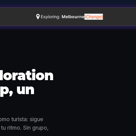
Exploring:
Melbourne
(Change)
loration
op, un
Cómo funciona · 0:48
mo turista: sigue
 tu ritmo. Sin grupo,