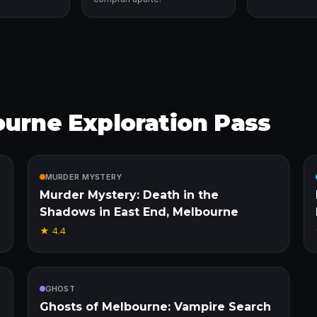
ourne Exploration Pass
Incluido
MURDER MYSTERY
Murder Mystery: Death in the
Shadows in East End, Melbourne
★
4.4
Incluido
GHOST
Ghosts of Melbourne: Vampire Search