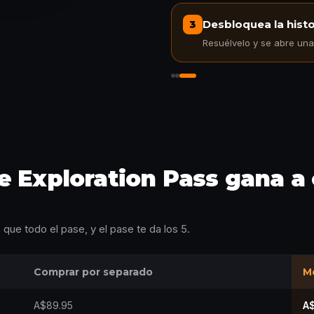
Desbloquea la histo
3
Resuélvelo y se abre una t
Desbloquea la historia
e Exploration Pass gana a
que todo el pase, y el pase te da los 5.
Comprar por separado
Me
A$89.95
A