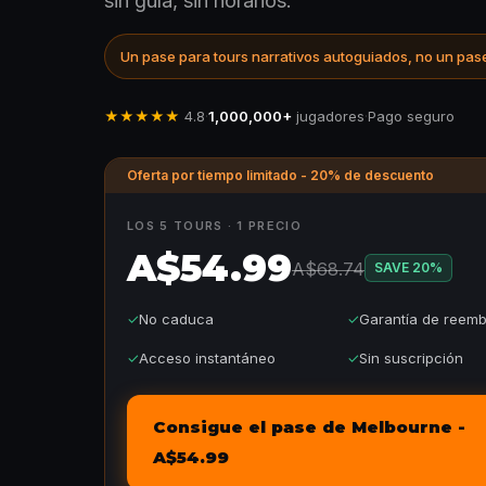
sin guía, sin horarios.
Un pase para tours narrativos autoguiados, no un pas
★★★★★
4.8
·
1,000,000+
jugadores
·
Pago seguro
Oferta por tiempo limitado - 20% de descuento
LOS 5 TOURS · 1 PRECIO
A$54.99
A$68.74
SAVE
20
%
✓
No caduca
✓
Garantía de reemb
✓
Acceso instantáneo
✓
Sin suscripción
Consigue el pase de Melbourne -
A$54.99