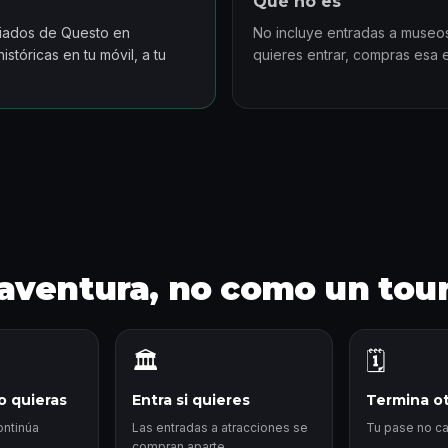
Qué no es
uiados de Questo en
No incluye entradas a museos 
stóricas en tu móvil, a tu
quieres entrar, compras esa 
aventura, no como un tou
🏛️
🗓️
 quieras
Entra si quieres
Termina ot
ontinúa
Las entradas a atracciones se
Tu pase no c
compran aparte.