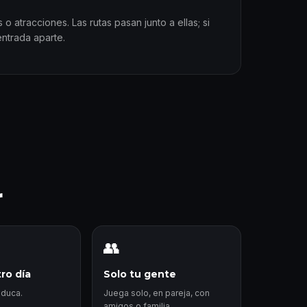
o atracciones. Las rutas pasan junto a ellas; si
entrada aparte.
r
👥
ro día
Solo tu gente
aduca.
Juega solo, en pareja, con
amigos o familia.