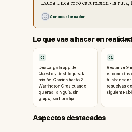
Laura Onea creó esta misión · la ruta, 
Conoce al creador
Lo que vas a hacer en realida
01
02
Descarga la app de
Resuelve 9 
Questo y desbloquea la
escondidos e
misión. Camina hasta 2
tu alrededor
Warrington Cres cuando
resuelvas de
quieras · sin guía, sin
siguiente ubi
grupo, sin hora fija.
Aspectos destacados