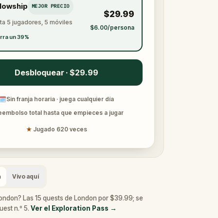
llowship
MEJOR PRECIO
$29.99
ta 5 jugadores, 5 móviles
$6.00/persona
rra un 39%
Desbloquear · $29.99
🗓
Sin franja horaria · juega cualquier día
eembolso total hasta que empieces a jugar
★
Jugado 620 veces
a
Vivo aquí
ondon? Las 15 quests de London por $39.99; se
uest n.º 5.
Ver el Exploration Pass
→