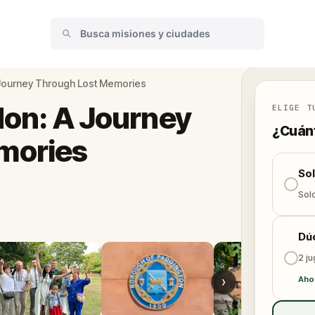
A Journey Through Lost Memories
don: A Journey
ELIGE T
¿Cuánt
mories
So
Solo
Dú
2 j
›
Aho