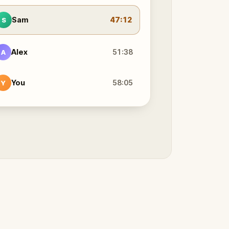
Sam
47:12
S
Alex
51:38
A
You
58:05
Y