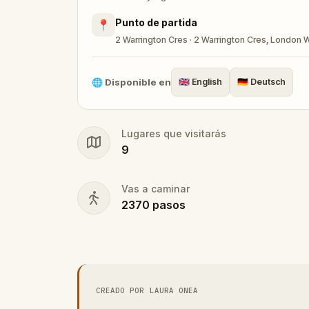
This
self-guided walking tour of Little
Punto de partida
📍
story, part quiet meditation on memory, 
2 Warrington Cres · 2 Warrington Cres, London 
One of the most distinctive
outdoor esc
contemplative afternoon in one of the ca
🌐
Disponible en
🇬🇧
English
🇩🇪
Deutsch
Lugares que visitarás
9
Vas a caminar
2370
pasos
CREADO POR LAURA ONEA