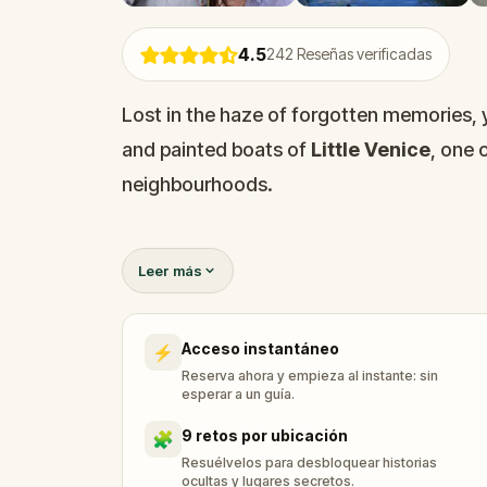
4.5
242
Reseñas verificadas
Lost in the haze of forgotten memories,
and painted boats of
Little Venice
, one 
neighbourhoods.
A car accident took your past. Walking th
Leer más
Union Canal
, through the
Clifton Nurse
begin to piece it back together. Along t
Acceso instantáneo
⚡
Alan Turing
joins you from his own birth
Reserva ahora y empieza al instante: sin
local bar, and Rembrandt himself sits bes
esperar a un guía.
something of your own search back at yo
9 retos por ubicación
🧩
Resuélvelos para desbloquear historias
ocultas y lugares secretos.