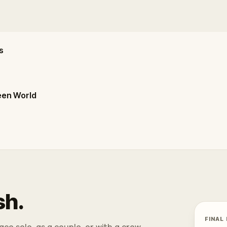
s
een World
sh.
FINAL