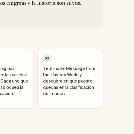
los enigmas y la historia son suyos.
d
03
enigmas
Termina en Message from
n las calles a
the Unseen World y
. Cada uno que
descubre en qué puesto
sbloquea la
quedas en la clasificación
cación.
de London.