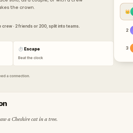
ce solo, as a couple, or with a crew
takes the crown.
👑
 crew · 2 friends or 200, split into teams.
2
3
⏱
Escape
Beat the clock
need a connection.
don
aw a Cheshire cat in a tree.