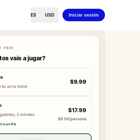
ES
USD
Iniciar sesión
U PASE
os vais a jugar?
lo
$9.99
 tú, en tu móvil
o
$17.99
ugadores, 2 móviles
$9.00/persona
rra un 9%