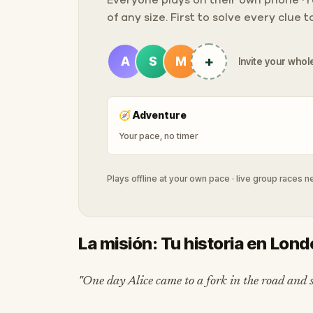
Everyone plays on their own phone · ra
of any size. First to solve every clue 
+
A
S
M
Invite your whole
🧭
Adventure
Your pace, no timer
Plays offline at your own pace · live group races 
La misión: Tu historia en Lon
"One day Alice came to a fork in the road and s