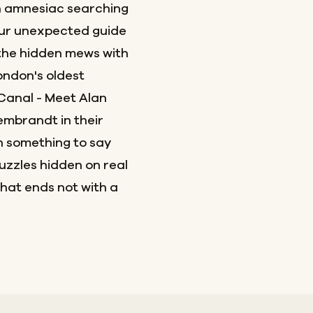
an amnesiac searching
 your unexpected guide
the hidden mews with
ondon's oldest
Canal - Meet Alan
embrandt in their
th something to say
puzzles hidden on real
hat ends not with a