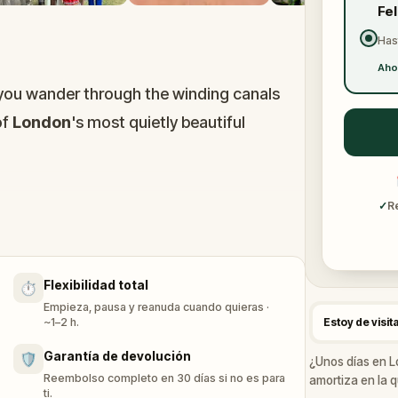
Fe
Has
Aho
 you wander through the winding canals
of
London
's most quietly beautiful
e streets of
Maida Vale
, along the
Grand
✓
R
ry
and the
Rembrandt Gardens
, you
he way, you'll have unexpected company:
Flexibilidad total
⏱️
 house, a South Pole explorer appears in a
Empieza, pausa y reanuda cuando quieras ·
ide you on a canal bench, each reflecting
~1–2 h.
Estoy de visit
u.
Garantía de devolución
🛡️
¿Unos días en L
Reembolso completo en 30 días si no es para
amortiza en la q
ti.