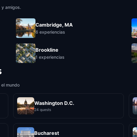
a y amigos.
Cambridge, MA
6
experiencias
Brookline
1
experiencias
s
 el mundo
Washington D.C.
24 quests
Bucharest