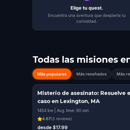
Elige tu quest.
Encuentra una aventura que despierte tu
curiosidad.
Todas las misiones e
Más populares
Más reseñados
Más re
Misterio de asesinato: Resuelve e
caso en Lexington, MA
1454 km | Avg. time: 90 min
4.67
(
3
reviews)
desde $17.99