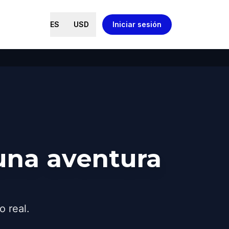
ES
USD
Iniciar sesión
una aventura
o real.