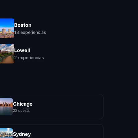
Boston
18
experiencias
Lowell
2
experiencias
Chicago
22 quests
Sydney