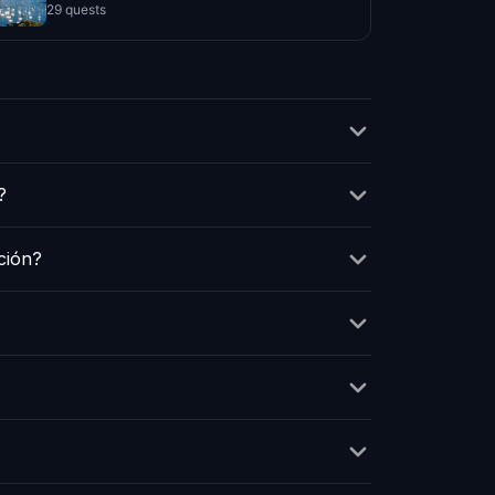
29 quests
?
ción?