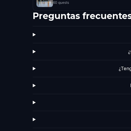
60 quests
Preguntas frecuente
¿
¿Teng