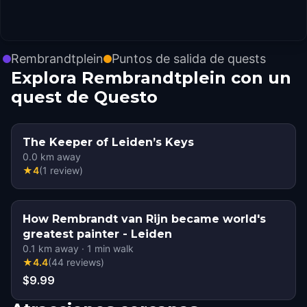
Rembrandtplein
Puntos de salida de quests
Explora Rembrandtplein con un
quest de Questo
The Keeper of Leiden’s Keys
0.0
km away
★
4
(
1
review
)
How Rembrandt van Rijn became world's
greatest painter - Leiden
0.1
km away
·
1
min walk
★
4.4
(
44
reviews
)
$9.99