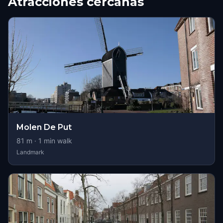
Atracciones cercanas
Molen De Put
81
m ·
1
min walk
Landmark