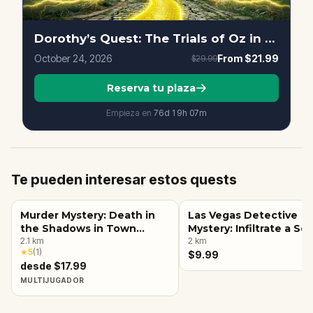
Dorothy’s Quest: The Trials of Oz in Las Vegas
October 24, 2026
From
$21.99
$29.99
Reserva tu plaza
Empieza en
76d
19
h
07
m
Te pueden interesar estos quests
Murder Mystery: Death in
Las Vegas Detective
the Shadows in Town
Mystery: Infiltrate a Se
Square, Las Vegas
2.1
km
Society!
2
km
★
5
(
1
)
$9.99
desde $17.99
MULTIJUGADOR