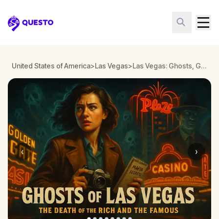
Questo
United States of America
>
Las Vegas
>
Las Vegas: Ghosts, Guns & Glitter
‹
›