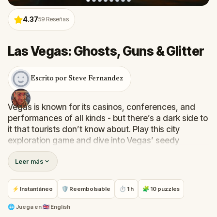
4.37
59
Reseñas
Las Vegas: Ghosts, Guns & Glitter
Escrito por Steve Fernandez
Vegas is known for its casinos, conferences, and
performances of all kinds - but there’s a dark side to
it that tourists don’t know about. Play this city
exploration game and dive into Vegas’ seedy
underbelly.
Leer más
Follow clues and solve puzzles to learn all about the
history of mafia bosses, gruesome murders, and
⚡ Instantáneo
🛡 Reembolsable
⏱ 1 h
🧩 10 puzzles
unexplained suicides...
Are you ready to discover a haunted Vegas?
🌐
Juega en
🇬🇧 English