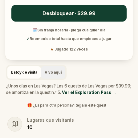
Desbloquear · $29.99
🗓
Sin franja horaria · juega cualquier día
✓
Reembolso total hasta que empieces a jugar
★
Jugado 122 veces
Estoy de visita
Vivo aquí
¿Unos días en Las Vegas? Las 6 quests de Las Vegas por $39.99;
se amortiza en la quest n.º 5.
Ver el Exploration Pass
→
🎁 ¿Es para otra persona? Regala este quest →
Lugares que visitarás
10