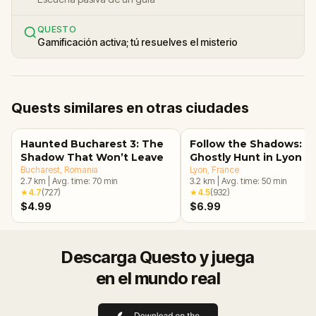
QUESTO
Gamificación activa; tú resuelves el misterio
Quests similares en otras ciudades
Haunted Bucharest 3: The
Follow the Shadows: A
Shadow That Won’t Leave
Ghostly Hunt in Lyon
Bucharest
, Romania
Lyon
, France
2.7
km
|
Avg. time:
70
min
3.2
km
|
Avg. time:
50
min
★
4.7
(
727
)
★
4.5
(
932
)
$4.99
$6.99
Descarga Questo y juega
en el mundo real