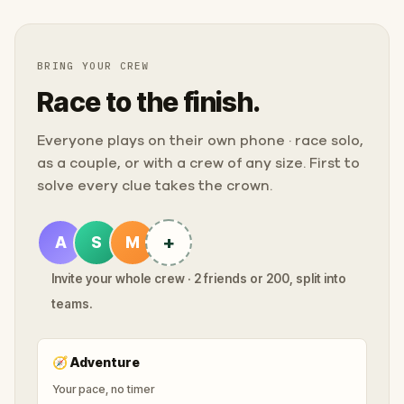
BRING YOUR CREW
Race to the finish.
Everyone plays on their own phone · race solo,
as a couple, or with a crew of any size. First to
solve every clue takes the crown.
+
A
S
M
Invite your whole crew · 2 friends or 200, split into
teams.
🧭
Adventure
Your pace, no timer