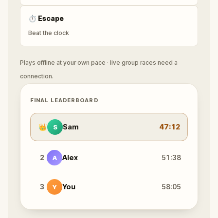
⏱
Escape
Beat the clock
Plays offline at your own pace · live group races need a
connection.
FINAL LEADERBOARD
👑
Sam
47:12
S
2
Alex
51:38
A
3
You
58:05
Y