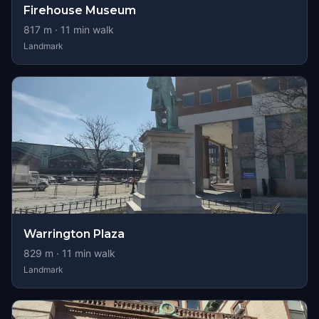
Firehouse Museum
817
m ·
11
min walk
Landmark
Warrington Plaza
829
m ·
11
min walk
Landmark