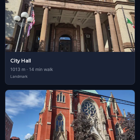
City Hall
1013
m ·
14
min walk
Landmark