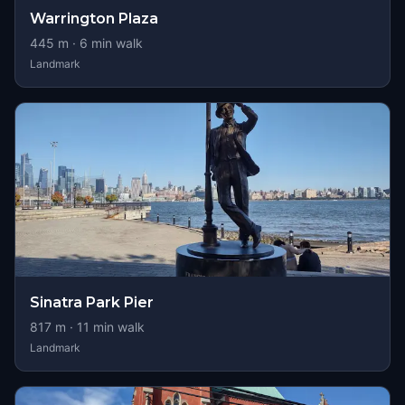
Warrington Plaza
445
m ·
6
min walk
Landmark
Sinatra Park Pier
817
m ·
11
min walk
Landmark