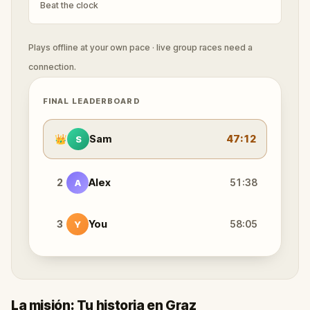
Beat the clock
Plays offline at your own pace · live group races need a
connection.
FINAL LEADERBOARD
👑
Sam
47:12
S
2
Alex
51:38
A
3
You
58:05
Y
La misión: Tu historia en Graz