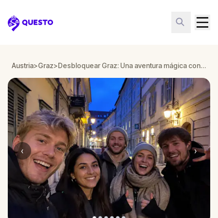
Questo
Austria
>
Graz
>
Desbloquear Graz: Una aventura mágica con amigos
‹
›