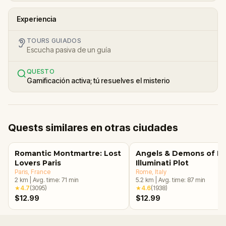
Experiencia
TOURS GUIADOS
Escucha pasiva de un guía
QUESTO
Gamificación activa; tú resuelves el misterio
Quests similares en otras ciudades
Romantic Montmartre: Lost
Angels & Demons of R
Lovers Paris
Illuminati Plot
Paris
, France
Rome
, Italy
2
km
|
Avg. time:
71
min
5.2
km
|
Avg. time:
87
min
★
4.7
(
3095
)
★
4.6
(
1938
)
$12.99
$12.99