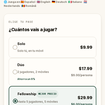
Graz, y termina con un giro mágico que no olvidarás,
🌐
Juega en
🇪🇸 Español · 🇬🇧 English · 🇩🇪 Deutsch · 🇮🇹 Italiano · 🇳🇱
Nederlands · 🇷🇴 Română
y que culmina ayudando a un guardián olvidado
hace tiempo a volver a vagar libre.
ELIGE TU PASE
¿Cuántos vais a jugar?
Solo
$9.99
Solo tú, en tu móvil
Dúo
$17.99
2 jugadores, 2 móviles
$9.00/persona
Ahorra un 9%
Fellowship
MEJOR PRECIO
$29.99
Hasta 5 jugadores, 5 móviles
$6.00/persona