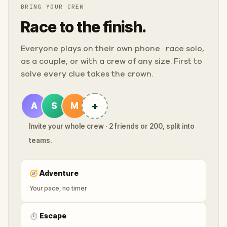
BRING YOUR CREW
Race to the finish.
Everyone plays on their own phone · race solo,
as a couple, or with a crew of any size. First to
solve every clue takes the crown.
+
A
S
M
Invite your whole crew · 2 friends or 200, split into
teams.
🧭
Adventure
Your pace, no timer
⏱
Escape