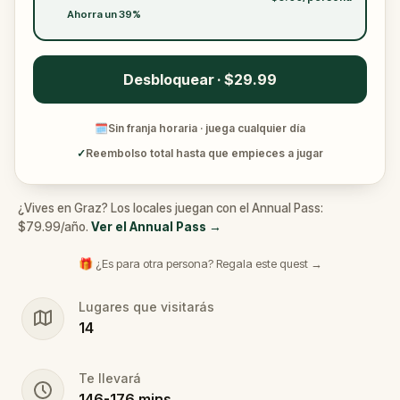
Ahorra un 39%
Desbloquear · $29.99
🗓
Sin franja horaria · juega cualquier día
✓
Reembolso total hasta que empieces a jugar
¿Vives en Graz? Los locales juegan con el Annual Pass:
$79.99/año.
Ver el Annual Pass
→
🎁 ¿Es para otra persona? Regala este quest →
Lugares que visitarás
14
Te llevará
146
-
176
mins