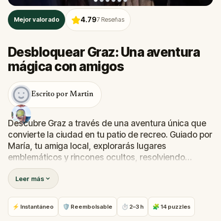
4.79
Mejor valorado
7
Reseñas
Desbloquear Graz: Una aventura
mágica con amigos
Escrito por Martin
Descubre Graz a través de una aventura única que
convierte la ciudad en tu patio de recreo. Guiado por
María, tu amiga local, explorarás lugares
emblemáticos y rincones ocultos, resolviendo
enigmas y descubriendo secretos por el camino.
Leer más
Desde la Glockenspielplatz, pasando por la Uhrturm
y la Murinsel, cada paso revela la rica mezcla de
⚡ Instantáneo
🛡 Reembolsable
⏱ 2–3 h
🧩 14 puzzles
historia, arte y pequeñas sorpresas divertidas de