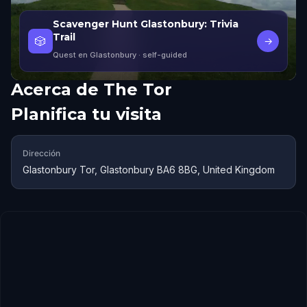
Scavenger Hunt Glastonbury: Trivia
Trail
🎲
→
Quest en Glastonbury
· self-guided
Acerca de
The Tor
Planifica tu visita
Dirección
Glastonbury Tor, Glastonbury BA6 8BG, United Kingdom