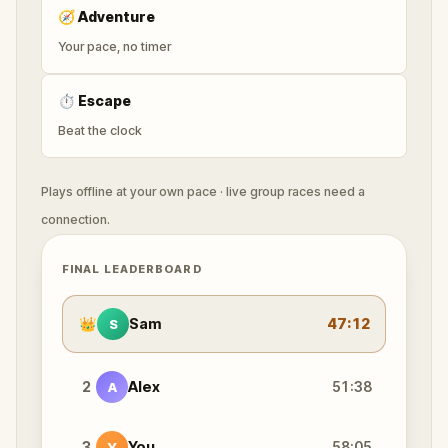
🧭
Adventure
Your pace, no timer
⏱
Escape
Beat the clock
Plays offline at your own pace · live group races need a
connection.
FINAL LEADERBOARD
👑
Sam
47:12
S
2
Alex
51:38
A
3
You
58:05
Y