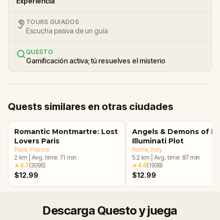
Experiencia
TOURS GUIADOS
Escucha pasiva de un guía
QUESTO
Gamificación activa; tú resuelves el misterio
Quests similares en otras ciudades
Romantic Montmartre: Lost
Angels & Demons of R
Lovers Paris
Illuminati Plot
Paris
, France
Rome
, Italy
2
km
|
Avg. time:
71
min
5.2
km
|
Avg. time:
87
min
★
4.7
(
3095
)
★
4.6
(
1938
)
$12.99
$12.99
Descarga Questo y juega