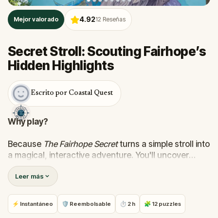
4.92
Mejor valorado
12
Reseñas
Secret Stroll: Scouting Fairhope’s
Hidden Highlights
Escrito por Coastal Quest
Why play?
Because
The Fairhope Secret
turns a simple stroll into
a magical, interactive adventure. You'll uncover
hidden stories, snap fun photos, and explore the
Leer más
town like never before.
It’s part mystery, part memory-maker—and way
⚡ Instantáneo
🛡 Reembolsable
⏱ 2 h
🧩 12 puzzles
more fun than just window shopping. Whether you're