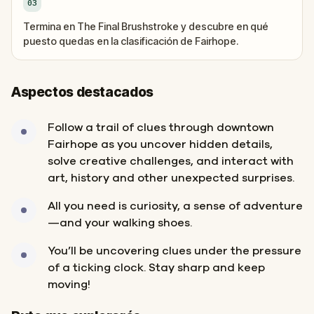
03
Termina en The Final Brushstroke y descubre en qué
puesto quedas en la clasificación de Fairhope.
Aspectos destacados
Follow a trail of clues through downtown
Fairhope as you uncover hidden details,
solve creative challenges, and interact with
art, history and other unexpected surprises.
All you need is curiosity, a sense of adventure
—and your walking shoes.
You’ll be uncovering clues under the pressure
of a ticking clock. Stay sharp and keep
moving!
Inicio
Final