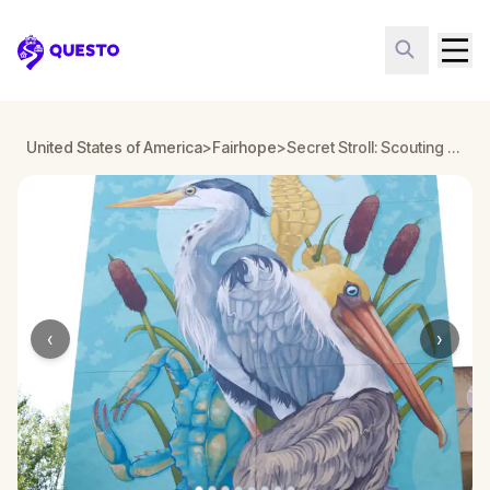
Questo
United States of America
>
Fairhope
>
Secret Stroll: Scouting Fairhope’s Hidden Highlights
‹
›