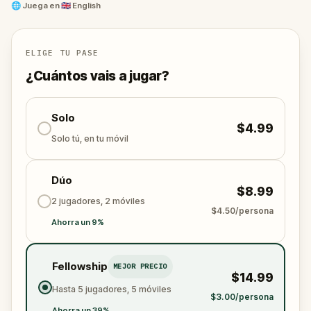
a visitor or a local, you’ll never see Fairhope the
🌐
Juega en
🇬🇧 English
same way again.
ELIGE TU PASE
¿Cuántos vais a jugar?
Solo
$4.99
Solo tú, en tu móvil
Dúo
$8.99
2 jugadores, 2 móviles
$4.50/persona
Ahorra un 9%
Fellowship
MEJOR PRECIO
$14.99
Hasta 5 jugadores, 5 móviles
$3.00/persona
Ahorra un 39%