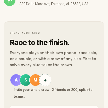
330 De La Mare Ave, Fairhope, AL 36532, USA
BRING YOUR CREW
Race to the finish.
Everyone plays on their own phone · race solo,
as a couple, or with a crew of any size. First to
solve every clue takes the crown.
+
A
S
M
Invite your whole crew · 2 friends or 200, split into
teams.