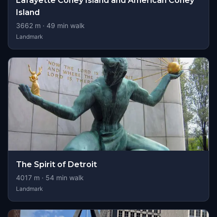
Lafayette Coney Island and American Coney
Island
3662
m ·
49
min walk
Landmark
The Spirit of Detroit
4017
m ·
54
min walk
Landmark