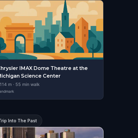
hrysler IMAX Dome Theatre at the
ichigan Science Center
114
m ·
55
min walk
andmark
 Trip Into The Past