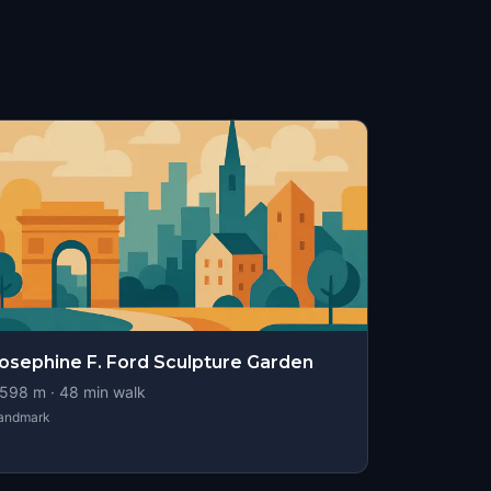
osephine F. Ford Sculpture Garden
598
m ·
48
min walk
andmark