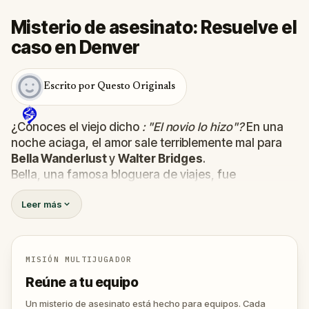
Misterio de asesinato: Resuelve el
caso en Denver
Escrito por Questo Originals
¿Conoces el viejo dicho
: "El novio lo hizo"?
En una
noche aciaga, el amor sale terriblemente mal para
Bella Wanderlust
y
Walter Bridges
.
Bella, una famosa bloguera de viajes, fue
encontrada
muerta
durante una visita guiada de
Leer más
fantasmas dirigida por el teatral
Percy Shadows
.
Ahora, depende de ti descubrir la verdad.
¿Fue Walter, el novio obsesionado? ¿Percy, el guía
turístico fantasma con un don para lo dramático? ¿O
MISIÓN MULTIJUGADOR
hay alguien más escondido en las sombras?
Reúne a tu equipo
🔎
Reúne pistas, interroga a los sospechosos y
desenmascara al verdadero asesino antes de que
Un misterio de asesinato está hecho para equipos. Cada