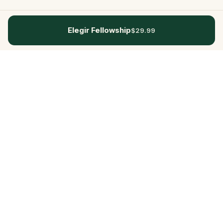
Elegir Fellowship
$29.99
Questo
In un mondo sempre più digitale,
Questo ti riporta a ciò che è reale. Le
nostre quest ti invitano a uscire,
connetterti con le persone e creare
ricordi indimenticabili – una città alla
volta. Ogni esperienza nasce da una
community globale di oltre 30.000