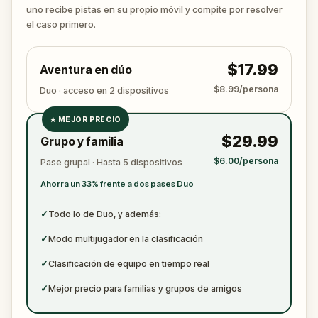
vuelva a atacar. Asegúrate de tener a mano papel
uno recibe pistas en su propio móvil y compite por resolver
y bolígrafo para anotar todas las pruebas
el caso primero.
cruciales.
$17.99
Aventura en dúo
$8.99/persona
Duo · acceso en 2 dispositivos
★
MEJOR PRECIO
✓
$29.99
Grupo y familia
✓
$6.00/persona
Pase grupal · Hasta 5 dispositivos
✓
Ahorra un 33% frente a dos pases Duo
✓
✓
Todo lo de Duo, y además:
✓
Modo multijugador en la clasificación
✓
Clasificación de equipo en tiempo real
✓
Mejor precio para familias y grupos de amigos