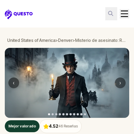
Questo
United States of America
>
Denver
>
Misterio de asesinato: Resuelve el caso en Denver
‹
›
4.52
Mejor valorado
46
Reseñas