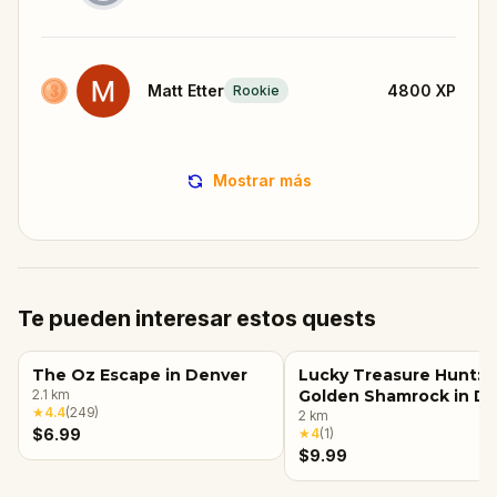
Matt Etter
4800
XP
Rookie
Mostrar más
Te pueden interesar estos quests
The Oz Escape in Denver
Lucky Treasure Hunt: 
2.1
km
Golden Shamrock in D
★
4.4
(
249
)
2
km
$6.99
★
4
(
1
)
$9.99