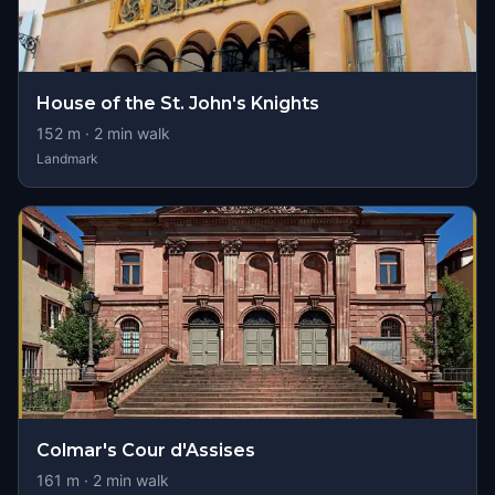
House of the St. John's Knights
152
m ·
2
min walk
Landmark
Colmar's Cour d'Assises
161
m ·
2
min walk