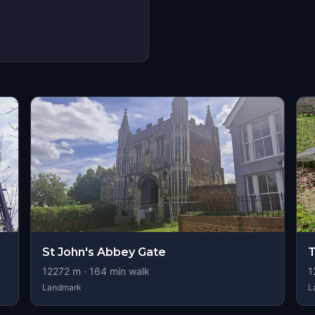
s
St John's Abbey Gate
T
12272
m ·
164
min walk
1
Landmark
L