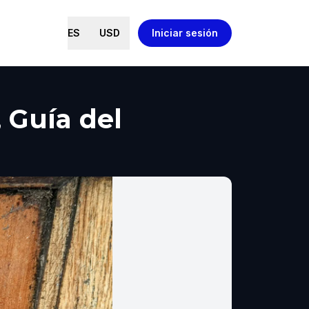
ES
USD
Iniciar sesión
 Guía del