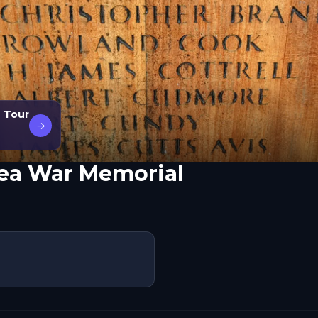
n Tour
→
ea War Memorial