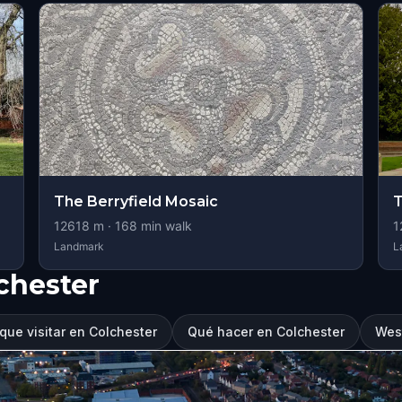
The Berryfield Mosaic
T
12618
m ·
168
min walk
1
Landmark
L
chester
que visitar en Colchester
Qué hacer en Colchester
West