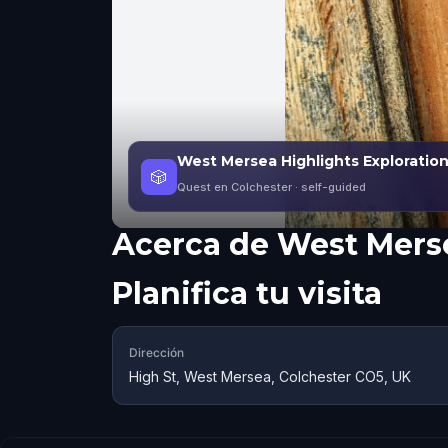
West Mersea Highlights Exploratio
🎲
Quest en Colchester
· self-guided
Acerca de
West Mers
Planifica tu visita
Dirección
High St, West Mersea, Colchester CO5, UK