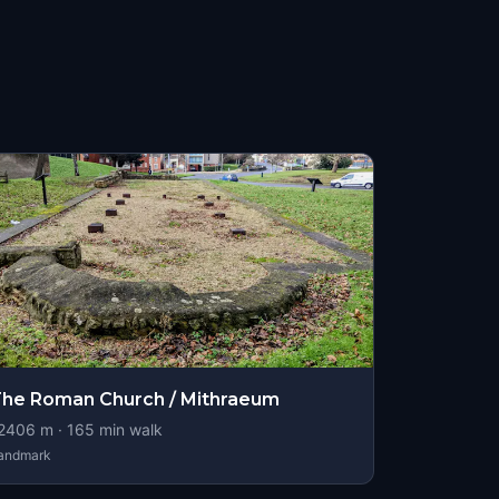
he Roman Church / Mithraeum
2406
m ·
165
min walk
andmark