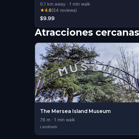
0.1
km away
·
1
min walk
★
4.6
(
54
reviews
)
$9.99
Atracciones cercana
The Mersea Island Museum
76
m ·
1
min walk
Landmark