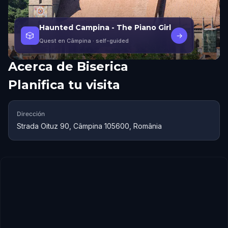
Haunted Campina - The Piano Girl
🎲
→
Quest en Câmpina
· self-guided
Acerca de
Biserica
Planifica tu visita
Dirección
Strada Oituz 90, Câmpina 105600, România