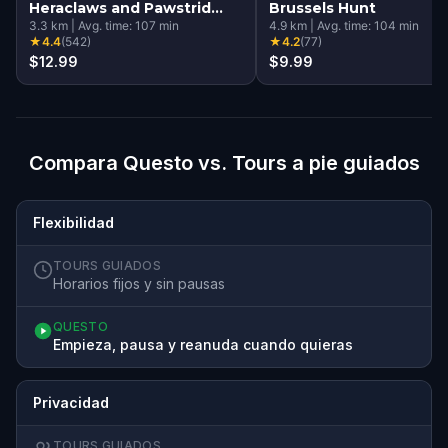
Heraclaws and Pawstrid
Brussels Hunt
and the Magical Murals
3.3
km
|
Avg. time:
107
min
4.9
km
|
Avg. time:
104
min
★
4.4
(
542
)
★
4.2
(
77
)
$12.99
$9.99
Compara Questo vs. Tours a pie guiados
Flexibilidad
TOURS GUIADOS
Horarios fijos y sin pausas
QUESTO
Empieza, pausa y reanuda cuando quieras
Privacidad
TOURS GUIADOS