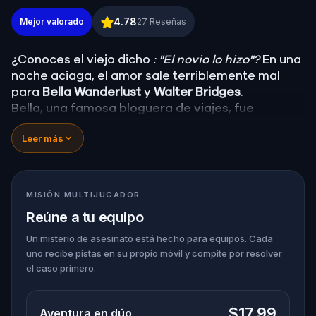
Misterio de asesinato: Resuelve el caso en Brussels
4.78
Mejor valorado
27
Reseñas
¿Conoces el viejo dicho
: "El novio lo hizo"?
En una
noche aciaga, el amor sale terriblemente mal
para
Bella Wanderlust
y
Walter Bridges
.
Bella, una famosa bloguera de viajes, fue
encontrada
muerta
durante una visita guiada de
Leer más
fantasmas dirigida por el teatral
Percy Shadows
.
Ahora, depende de ti descubrir la verdad.
¿Fue Walter, el novio obsesionado? ¿Percy, el
guía turístico fantasma con un don para lo
MISIÓN MULTIJUGADOR
dramático? ¿O hay alguien más escondido en las
Reúne a tu equipo
sombras?
🔎
Reúne pistas, interroga a los sospechosos y
Un misterio de asesinato está hecho para equipos. Cada
uno recibe pistas en su propio móvil y compite por resolver
desenmascara al verdadero asesino antes de
el caso primero.
que vuelva a atacar. Asegúrate de tener a mano
papel y bolígrafo para anotar todas las pruebas
cruciales.
$17.99
Aventura en dúo