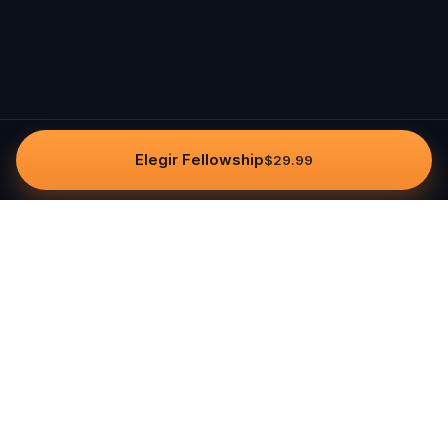
Elegir Fellowship
$29.99
Questo
In un mondo sempre più digitale,
Questo ti riporta a ciò che è reale. Le
nostre quest ti invitano a uscire,