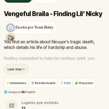
Vengeful Braila - Finding Lil' Nicky
Escrito por Team Skitty
You find an article about Nicușor’s tragic death,
which details his life of hardship and abuse.
Feeling compelled to help his restless spirit, you
decide to seek out his ghost in Brăila's Big Square.
Leer más
You meet Nicușor’s ghost, who reveals he cannot
find peace due to the traumas and memories
⚡ Instantáneo
🛡 Reembolsable
⏱ 1–2 h
🧩 13 puzzles
holding him back.
🌐
Juega en
🇬🇧 English
He expresses a desire for revenge against those
Lugares que visitarás
who tormented him, so you assist Nicușor’s ghost in
13
confronting his abusers.