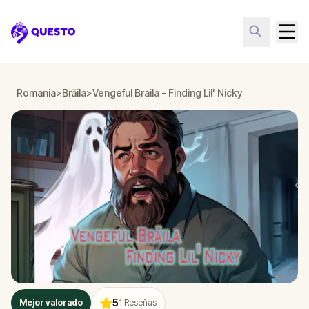
Questo
Romania
>
Brăila
>
Vengeful Braila - Finding Lil' Nicky
5
Mejor valorado
1
Reseñas