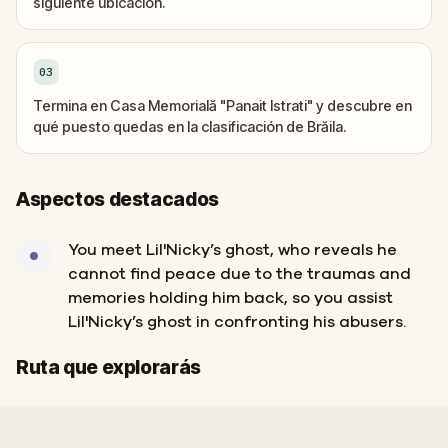
siguiente ubicación.
03
Termina en Casa Memorială "Panait Istrati" y descubre en
qué puesto quedas en la clasificación de Brăila.
Aspectos destacados
You meet Lil'Nicky’s ghost, who reveals he
cannot find peace due to the traumas and
memories holding him back, so you assist
Lil'Nicky’s ghost in confronting his abusers.
Inicio
Final
Ruta que explorarás