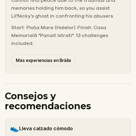
cannot find peace due to the traumas and
memories holding him back, so you assist
Lil'Nicky’s ghost in confronting his abusers.
Start: Piața Mare (Halelor). Finish: Casa
Memorială "Panait Istrati". 13 challenges
included.
Más experiencias en Brăila
Consejos y
recomendaciones
👟
Lleva calzado cómodo