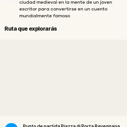
ciudad medieval en la mente de un joven
escritor para convertirse en un cuento
mundialmente famoso
Inicio
Final
Ruta que explorarás
Punto de partida
Piazza di Porta Ravegnana