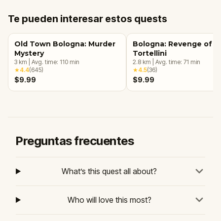
Te pueden interesar estos quests
Old Town Bologna: Murder
Bologna: Revenge of t
Mystery
Tortellini
3
km
|
Avg. time:
110
min
2.8
km
|
Avg. time:
71
min
★
4.4
(
645
)
★
4.5
(
36
)
$9.99
$9.99
Preguntas frecuentes
What’s this quest all about?
Who will love this most?