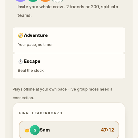
Invite your whole crew · 2 friends or 200, split into
teams.
🧭
Adventure
Your pace, no timer
⏱
Escape
Beat the clock
Plays offline at your own pace · live group races need a
connection.
FINAL LEADERBOARD
👑
Sam
47:12
S