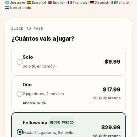
averiguarás qué se esconde debajo.
🌐
Juega en
🇪🇸 Español · 🇬🇧 English · 🇫🇷 Français · 🇩🇪 Deutsch · 🇮🇹 Italiano ·
🇳🇱 Nederlands
¿Listo para experimentar los misterios y las historias
jamás contadas de Bolonia? Por aquí...
ELIGE TU PASE
¿Cuántos vais a jugar?
Solo
$9.99
Solo tú, en tu móvil
Dúo
$17.99
2 jugadores, 2 móviles
$9.00/persona
Ahorra un 9%
Fellowship
MEJOR PRECIO
$29.99
Hasta 5 jugadores, 5 móviles
$6.00/persona