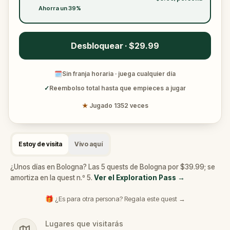
Ahorra un 39%
Desbloquear · $29.99
🗓
Sin franja horaria · juega cualquier día
✓
Reembolso total hasta que empieces a jugar
★
Jugado 1352 veces
Estoy de visita
Vivo aquí
¿Unos días en Bologna? Las 5 quests de Bologna por $39.99; se
amortiza en la quest n.º 5.
Ver el Exploration Pass
→
🎁 ¿Es para otra persona? Regala este quest →
Lugares que visitarás