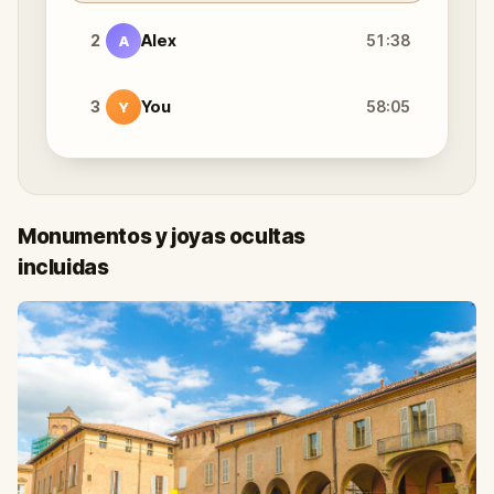
2
Alex
51:38
A
3
You
58:05
Y
Monumentos y joyas ocultas
incluidas