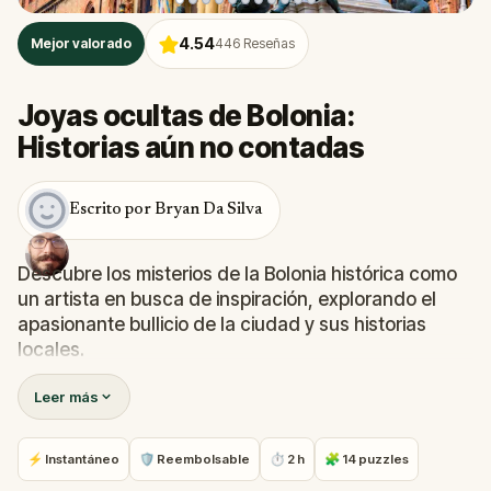
4.54
Mejor valorado
446
Reseñas
Joyas ocultas de Bolonia:
Historias aún no contadas
Escrito por Bryan Da Silva
Descubre los misterios de la Bolonia histórica como
un artista en busca de inspiración, explorando el
apasionante bullicio de la ciudad y sus historias
locales.
Leer más
En esta búsqueda verás las dos torres inclinadas, la
Piazza Maggiore y el Quadrilatero desde una
perspectiva única. Recorrerás Bolonia a través de su
⚡ Instantáneo
🛡 Reembolsable
⏱ 2 h
🧩 14 puzzles
emblemático centro, descubrirás sus secretos y