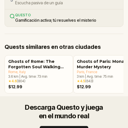
Escucha pasiva de un guía
QUESTO
Gamificación activa; tú resuelves el misterio
Quests similares en otras ciudades
Ghosts of Rome: The
Ghosts of Paris: Mona L
Forgotten Soul Walking
Murder Mystery
Tour & Escape Game
Rome
, Italy
Paris
, France
3.6
km
|
Avg. time:
73
min
3
km
|
Avg. time:
75
min
★
4.6
(
804
)
★
4.5
(
643
)
$12.99
$12.99
Descarga Questo y juega
en el mundo real