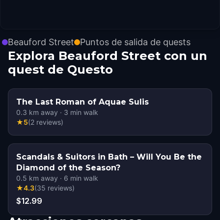
Beauford Street
Puntos de salida de quests
Explora Beauford Street con un
quest de Questo
The Last Roman of Aquae Sulis
0.3
km away
·
3
min walk
★
5
(
2
reviews
)
Scandals & Suitors in Bath – Will You Be the
Diamond of the Season?
0.5
km away
·
6
min walk
★
4.3
(
35
reviews
)
$12.99