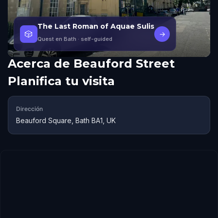
The Last Roman of Aquae Sulis
🎲
→
Quest en Bath
· self-guided
Acerca de
Beauford Street
Planifica tu visita
Dirección
Beauford Square, Bath BA1, UK