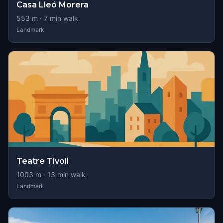
Casa Lleó Morera
553
m ·
7
min walk
Landmark
Teatre Tívoli
1003
m ·
13
min walk
Landmark