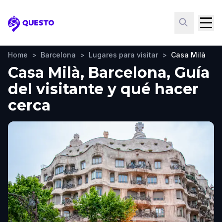
Questo
Home
>
Barcelona
>
Lugares para visitar
>
Casa Milà
Casa Milà, Barcelona, Guía
del visitante y qué hacer
cerca