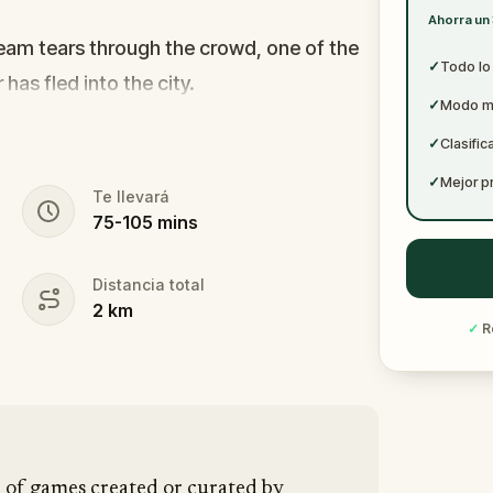
✓
Ahorra un
✓
cream tears through the crowd, one of the
✓
Todo lo
r has fled into the city.
✓
Modo mul
s forward. This was no random attack.
✓
Clasific
puzzle, and the only way to survive is to
✓
Mejor p
Te llevará
75
-
105
mins
vanished right after the scream? The
tim? Or someone else hiding their true
Distancia total
2
km
ogate suspects in real locations, and
✓
R
hey disappear for good.
pen and paper.
In 90 minutes, the trail will
 is why you stay.
n of games created or curated by