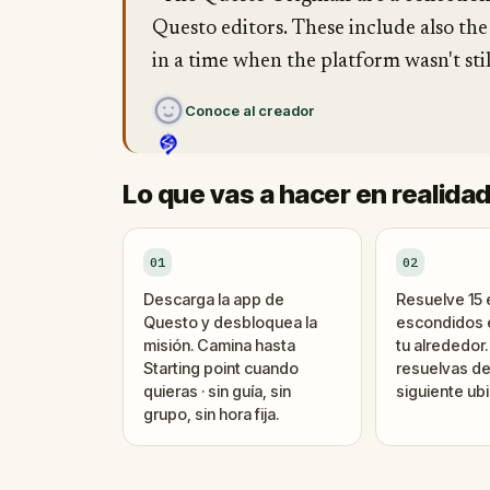
Questo editors. These include also the
in a time when the platform wasn't stil
Conoce al creador
Lo que vas a hacer en realida
01
02
Descarga la app de
Resuelve 15
Questo y desbloquea la
escondidos e
misión. Camina hasta
tu alrededor
Starting point cuando
resuelvas de
quieras · sin guía, sin
siguiente ubi
grupo, sin hora fija.