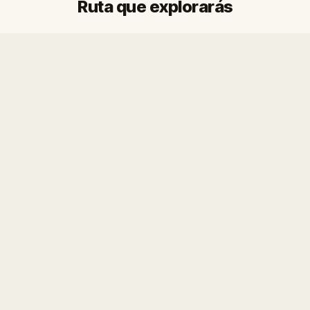
Ruta que explorarás
Final
Inicio