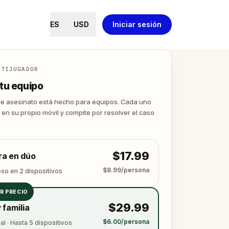
ES
USD
Iniciar sesión
LTIJUGADOR
tu equipo
de asesinato está hecho para equipos. Cada uno
 en su propio móvil y compite por resolver el caso
$17.99
ra en dúo
$8.99/persona
eso en 2 dispositivos
R PRECIO
$29.99
 familia
$6.00/persona
l · Hasta 5 dispositivos