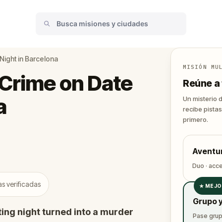
Night in Barcelona
MISIÓN MU
Crime on Date
Reúne a 
a
Un misterio 
recibe pistas
primero.
Aventu
Duo · acc
s verificadas
★
MEJO
✓
Grupo y
✓
ing night turned into a murder
Pase grupa