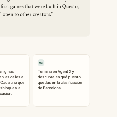
 first games that were built in Questo,
l open to other creators.”
d
03
 enigmas
Termina en Agent X y
n las calles a
descubre en qué puesto
. Cada uno que
quedas en la clasificación
sbloquea la
de Barcelona.
cación.