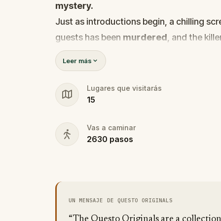
mystery.
Just as introductions begin, a chilling s
guests has been
murdered
, and the kille
Before panic can take hold,
Agent X
step
Leer más
Every participant is now part of a deadly 
solve it.
Lugares que visitarás
15
Was it the charming Yoga instructor who 
wedding singer seen arguing with the vic
Vas a caminar
identity among the dating profiles?
2630
pasos
🔎
Follow clues across the city, interr
track the killer's movements before t
Bring your sharpest instincts—and your 
go cold.
UN MENSAJE DE QUESTO ORIGINALS
Love was the reason you came. Justice
“The Questo Originals are a collectio