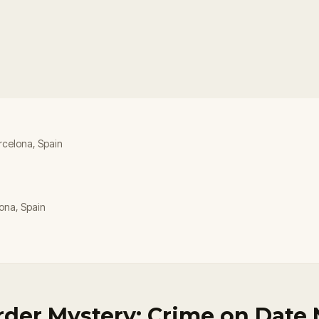
arcelona, Spain
lona, Spain
der Mystery: Crime on Date 