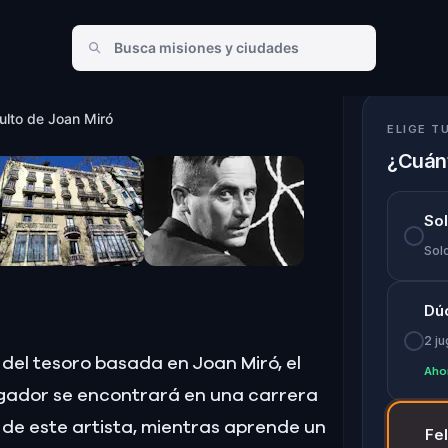
 Joan Miró
ulto de Joan Miró
ELIGE T
¿Cuánt
So
Solo
Dú
2 j
del tesoro basada en Joan Miró, el
Aho
jugador se encontrará en una carrera
 de este artista, mientras aprende un
Fe