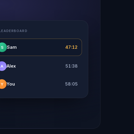
 LEADERBOARD
Sam
47:12
S
Alex
51:38
A
You
58:05
Y