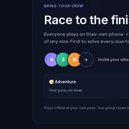
BRING YOUR CREW
Race to the fin
Everyone plays on their own phone · ra
of any size. First to solve every clue 
+
A
S
M
Invite your whol
🧭
Adventure
Your pace, no timer
Plays offline at your own pace · live group races 