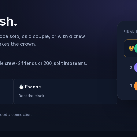
ish.
FINAL
ce solo, as a couple, or with a crew
takes the crown.
👑
e crew · 2 friends or 200, split into teams.
2
3
⏱
Escape
Beat the clock
need a connection.