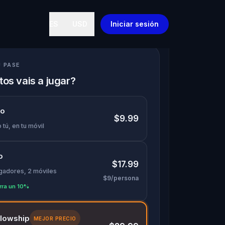
ES
USD
Iniciar sesión
U PASE
os vais a jugar?
lo
$9.99
 tú, en tu móvil
o
$17.99
ugadores, 2 móviles
$9/persona
rra un 10%
llowship
MEJOR PRECIO