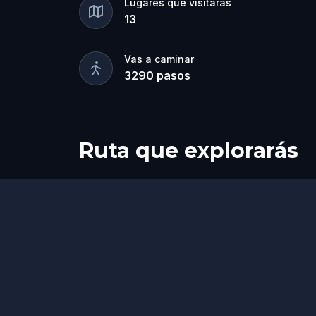
Lugares que visitarás
13
Vas a caminar
3290
pasos
Ruta que explorarás
Inicio
Final