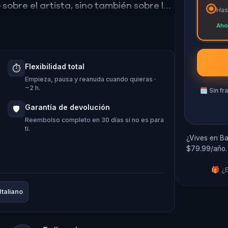
sobre el artista, sino también sobre la
Has
Aho
Flexibilidad total
⏱️
Empieza, pausa y reanuda cuando quieras ·
~2 h.
🗓
Sin fr
Garantía de devolución
🛡️
Reembolso completo en 30 días si no es para
ti.
¿Vives en Ba
$79.99/año.
🎁 ¿E
Italiano