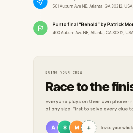
501 Auburn Ave NE, Atlanta, GA 30312, USA
Punto final
“Behold” by Patrick Mo
400 Auburn Ave NE, Atlanta, GA 30312, US
BRING YOUR CREW
Race to the fini
Everyone plays on their own phone · ra
of any size. First to solve every clue 
+
A
S
M
Invite your whole