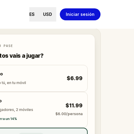
ES
USD
Iniciar sesión
U PASE
os vais a jugar?
lo
$6.99
 tú, en tu móvil
o
$11.99
ugadores, 2 móviles
$6.00/persona
rra un 14%