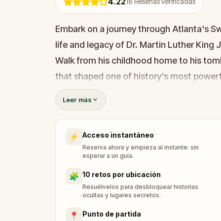
4.22
18
Reseñas verificadas
Embark on a journey through Atlanta's S
life and legacy of Dr. Martin Luther King J
Walk from his childhood home to his tomb
that shaped one of history's most powerfu
change.
Leer más
Acceso instantáneo
⚡
Reserva ahora y empieza al instante: sin
esperar a un guía.
10 retos por ubicación
🧩
Resuélvelos para desbloquear historias
ocultas y lugares secretos.
Punto de partida
📍