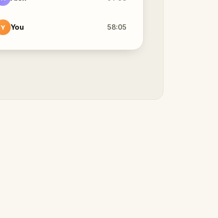
You
58:05
Y