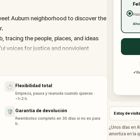
Fe
Has
weet Auburn neighborhood to discover the
Aho
r.
, tracing the people, places, and ideas
l voices for justice and nonviolent
✓
R
Flexibilidad total
⏱️
Empieza, pausa y reanuda cuando quieras ·
~1–2 h.
Garantía de devolución
🛡️
Estoy de visit
Reembolso completo en 30 días si no es para
ti.
¿Unos días en A
amortiza en la q