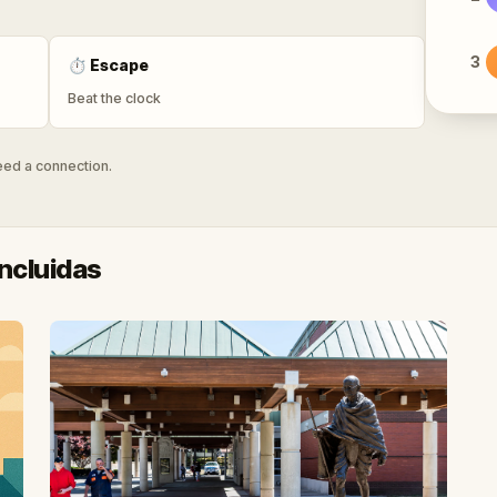
3
⏱
Escape
Beat the clock
need a connection.
ncluidas