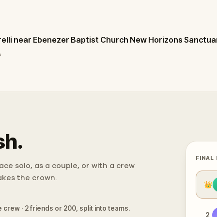
relli near Ebenezer Baptist Church New Horizons Sanctua
A
sh.
FINAL
ce solo, as a couple, or with a crew
takes the crown.
👑
 crew · 2 friends or 200, split into teams.
2