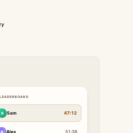
ry
 LEADERBOARD
Sam
47:12
S
Alex
51:38
A