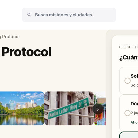
g Protocol
 Protocol
ELIGE T
¿Cuánt
So
Solo
Dú
›
2 j
Aho