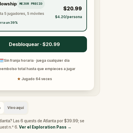
llowship
MEJOR PRECIO
$20.99
ta 5 jugadores, 5 móviles
$4.20/persona
rra un 39%
Desbloquear · $20.99
🗓
Sin franja horaria · juega cualquier día
eembolso total hasta que empieces a jugar
★
Jugado 64 veces
a
Vivo aquí
tlanta? Las 6 quests de Atlanta por $39.99; se
uest n.º 6.
Ver el Exploration Pass
→