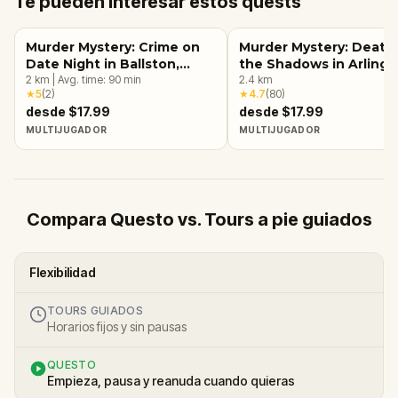
Te pueden interesar estos quests
Murder Mystery: Crime on
Murder Mystery: Death 
Date Night in Ballston,
the Shadows in Arlingt
Arlington, VA
2
km
|
Avg. time:
90
min
VA
2.4
km
★
5
(
2
)
★
4.7
(
80
)
desde $17.99
desde $17.99
MULTIJUGADOR
MULTIJUGADOR
Compara Questo vs. Tours a pie guiados
Flexibilidad
TOURS GUIADOS
Horarios fijos y sin pausas
QUESTO
Empieza, pausa y reanuda cuando quieras