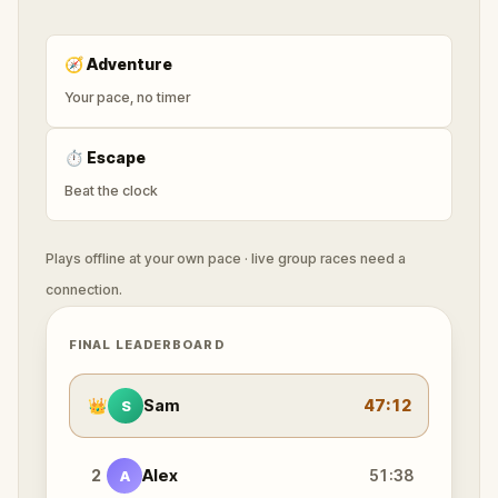
🧭
Adventure
Your pace, no timer
⏱
Escape
Beat the clock
Plays offline at your own pace · live group races need a
connection.
FINAL LEADERBOARD
👑
Sam
47:12
S
2
Alex
51:38
A