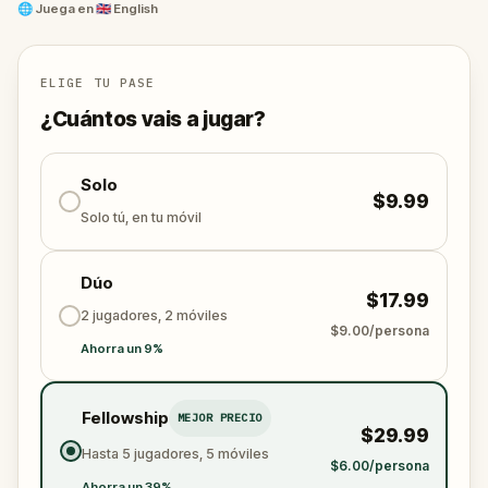
Tu tarea:
seguir las pistas, descifrar los códigos y
🌐
Juega en
🇬🇧 English
adelantarte a su próximo gran plan.
¿Serás tú quien desenmascare a la sociedad y
revele la verdad?
ELIGE TU PASE
Ah... y cuando lo hagas, no olvides dar las gracias.
¿Cuántos vais a jugar?
Solo
$9.99
Solo tú, en tu móvil
Dúo
$17.99
2 jugadores, 2 móviles
$9.00/persona
Ahorra un 9%
Fellowship
MEJOR PRECIO
$29.99
Hasta 5 jugadores, 5 móviles
$6.00/persona
Ahorra un 39%