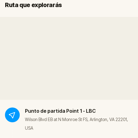
Inicio
Final
Ruta que explorarás
Punto de partida
Point 1 - LBC
Wilson Blvd EB at N Monroe St FS, Arlington, VA 22201,
USA