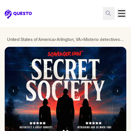
Questo
United States of America
>
Arlington, VA
>
Misterio detectivesco: ¡Infiltra en una sociedad secreta!
‹
›