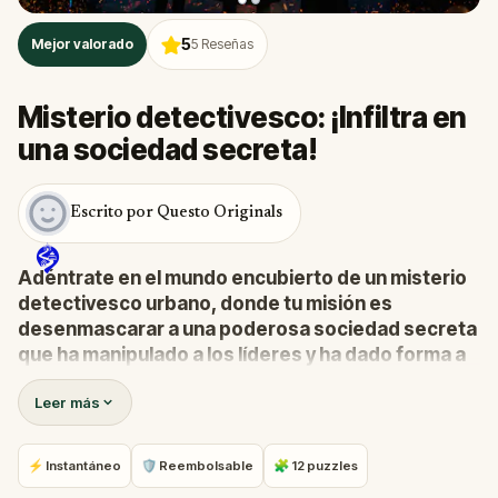
5
Mejor valorado
5
Reseñas
Misterio detectivesco: ¡Infiltra en
una sociedad secreta!
Escrito por Questo Originals
Adéntrate en el mundo encubierto de un misterio
detectivesco urbano, donde tu misión es
desenmascarar a una poderosa sociedad secreta
que ha manipulado a los líderes y ha dado forma a
los acontecimientos mundiales desde las
Leer más
sombras durante siglos.
Un informante ha aparecido con información
explosiva, que te atrae a un juego de engaño y
⚡ Instantáneo
🛡 Reembolsable
🧩 12 puzzles
descubrimiento de alto riesgo.