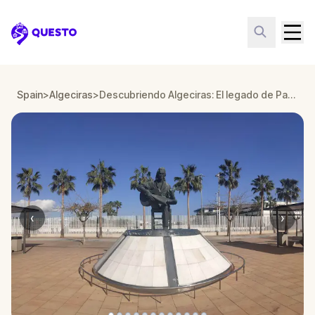
Questo
Spain
>
Algeciras
>
Descubriendo Algeciras: El legado de Paco de Lucía - Una aventura musical
‹
›