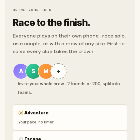
BRING YOUR CREW
Race to the finish.
Everyone plays on their own phone · race solo,
as a couple, or with a crew of any size. First to
solve every clue takes the crown.
+
A
S
M
Invite your whole crew · 2 friends or 200, split into
teams.
🧭
Adventure
Your pace, no timer
⏱
Escape