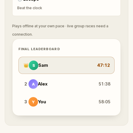
Beat the clock
Plays offline at your own pace · live group races need a
connection.
FINAL LEADERBOARD
👑
Sam
47:12
S
2
Alex
51:38
A
3
You
58:05
Y