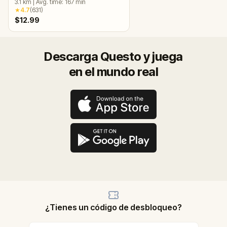
3.1
km
|
Avg. time:
167
min
Escape Game
★
4.7
(
631
)
$12.99
Descarga Questo y juega
en el mundo real
¿Tienes un código de desbloqueo?