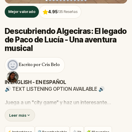
4.95
Mejor valorado
135
Reseñas
Descubriendo Algeciras: El legado
de Paco de Lucía - Una aventura
musical
Escrito por Cris Belo
IN ENGLISH - EN ESPAÑOL
🔊 TEXT LISTENING OPTION AVAILABLE 🔊
Juega a un "city game" y haz un interesante
recorrido por la ciudad, en el que seguirás pistas y
Leer más
resolverás enigmas para descubrir lugares
emblemáticos, y curiosas historias sobre el gran
guitarrista Paco de Lucía y su ciudad natal.