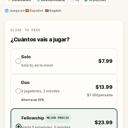
⚡ Instantáneo
🛡 Reembolsable
⏱ 1 h
🧩 10 puzzles
Puedes explorar por tu cuenta, ¡sin necesidad de
🌐
Juega en
🇪🇸 Español · 🇬🇧 English
guía! Una vez descargado, el juego es tuyo para
siempre y puedes jugar tantas veces como quieras
🤩.
ELIGE TU PASE
¿Cuántos vais a jugar?
¿Empezamos la aventura?
Solo
$7.99
Solo tú, en tu móvil
Dúo
$13.99
2 jugadores, 2 móviles
$7.00/persona
Ahorra un 12%
Fellowship
MEJOR PRECIO
$23.99
Hasta 5 jugadores, 5 móviles