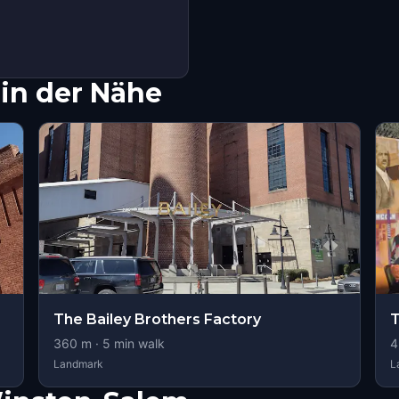
in der Nähe
The Bailey Brothers Factory
T
360
m ·
5
min walk
4
Landmark
L