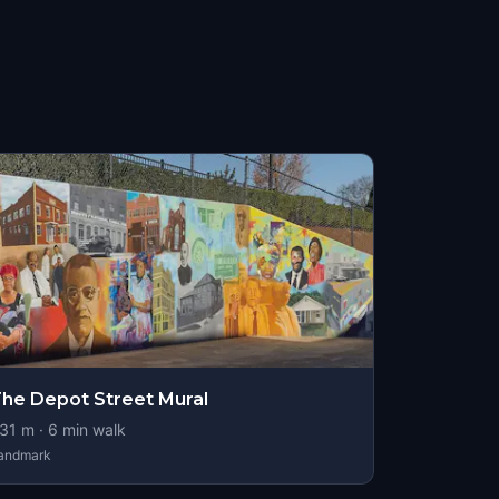
he Depot Street Mural
31
m ·
6
min walk
andmark