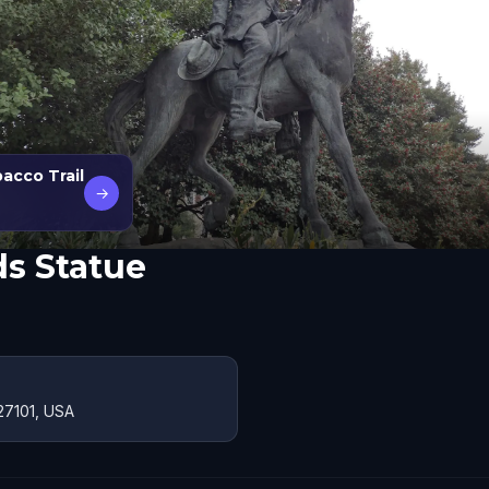
acco Trail
→
ds Statue
27101, USA