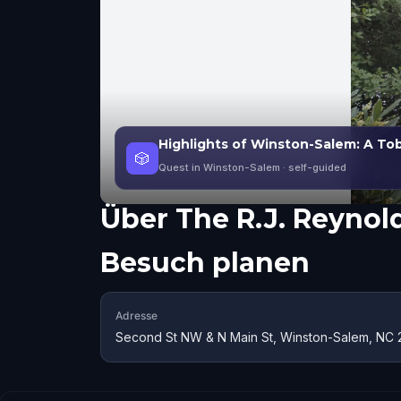
Highlights of Winston-Salem: A Tob
🎲
Quest in Winston-Salem
· self-guided
Über
The R.J. Reynol
Besuch planen
Adresse
Second St NW & N Main St, Winston-Salem, NC 