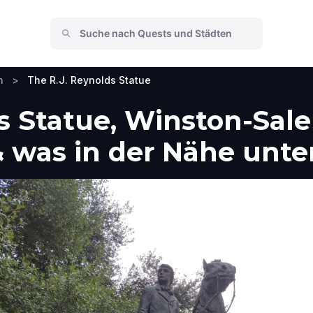
n
>
The R.J. Reynolds Statue
s Statue, Winston-Sal
 was in der Nähe unt