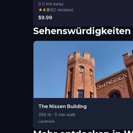
0.0
km away
★
4.9
(
62
reviews
)
$9.99
Sehenswürdigkeiten 
The Nissen Building
356
m ·
5
min walk
Landmark