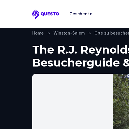
Geschenke
Questo
Home
>
Winston-Salem
>
Orte zu besuche
The R.J. Reynold
Besucherguide &