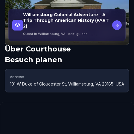
Williamsburg Colonial Adventure - A
Trip Through American History (PART
🎲
→
2)
Quest in Williamsburg, VA
· self-guided
Über
Courthouse
Besuch planen
Adresse
101 W Duke of Gloucester St, Williamsburg, VA 23185, USA