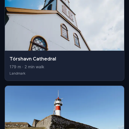
Tórshavn Cathedral
179
m ·
2
min walk
Landmark