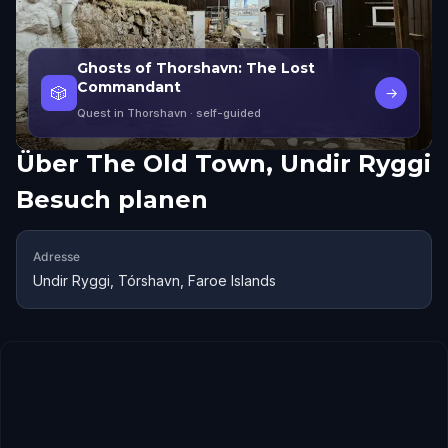
Ghosts of Thorshavn: The Lost
Commandant
🎲
→
Quest in Thorshavn
· self-guided
Über
The Old Town, Undir Ryggi
Besuch planen
Adresse
Undir Ryggi, Tórshavn, Faroe Islands